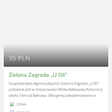
35 PLN
Zielona Zagroda „U Oli”
Gospodarstwo Agroturystyczne Zielona Zagroda „U Oli”
położone jest w miejscowości Wólka Bałtowska Kolonia tj.
około 3 km od Bałtowa. Oferujemy zakwaterowanie w
pokojach 3,4 – osobowych z łazienkami. Do dyspozycji
2.9 km
gości przeznaczona jest w całości kuchnia oraz jadalnia.