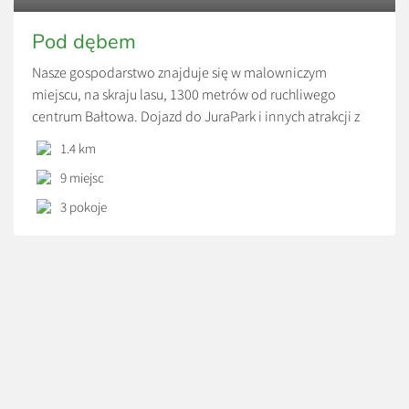
Pod dębem
Nasze gospodarstwo znajduje się w malowniczym
miejscu, na skraju lasu, 1300 metrów od ruchliwego
centrum Bałtowa. Dojazd do JuraPark i innych atrakcji z
nim związanych oraz obiektów użyteczności publicznej
1.4 km
wiedzie przez malowniczy wąwóz. Nasi wczasowicze mogą
9 miejsc
odpocząć od problemów ruchliwego miasta, słuchając
śpiewu ptaków i zbierając grzyby w lesie. Najmłodsi goście
3 pokoje
mogą skorzystać z piaskownicy […]