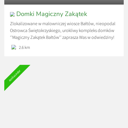
Domki Magiczny Zakątek
Zlokalizowane w malowniczej wiosce Bałtów, nieopodal
Ostrowca Świętokrzyskiego, urokliwy kompleks domków
‘’Magiczny Zakątek Bałtów’’ zaprasza Was w odwiedziny!
Czekają tu na Was 5-10 osobowe domki, w których
2.6 km
znajdziecie komfortowe, niezależne od siebie sypialnie,
nowoczesne łazienki oraz w pełni wyposażony salon z
telewizorem połączony z częścią jadalną i aneksem
Ambasador
kuchennym. Cały obiekt, otacza bajkowy ogród,
przepełniony […]