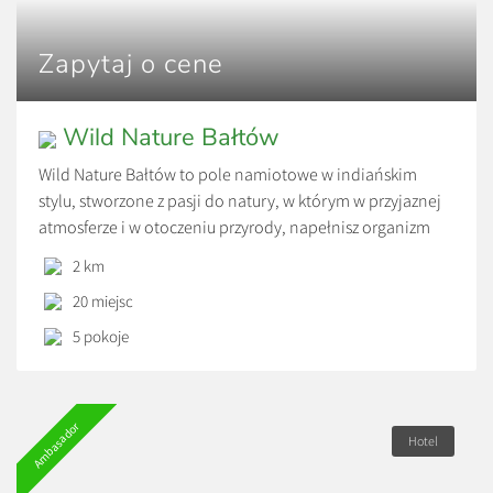
Zapytaj o cene
Wild Nature Bałtów
Wild Nature Bałtów to pole namiotowe w indiańskim
stylu, stworzone z pasji do natury, w którym w przyjaznej
atmosferze i w otoczeniu przyrody, napełnisz organizm
pozytywna energią. Jeśli zależy wam na wypoczynku na
2 km
łonie natury, w spokojnym miejscu. Aby po przebudzeniu
20 miejsc
słyszeć śpiew ptaków, natomiast wieczorem wspólnie z
sąsiadami zasiąść przy ognisku pod rozgwieżdżonym
5 pokoje
niebem, […]
Ambasador
Hotel