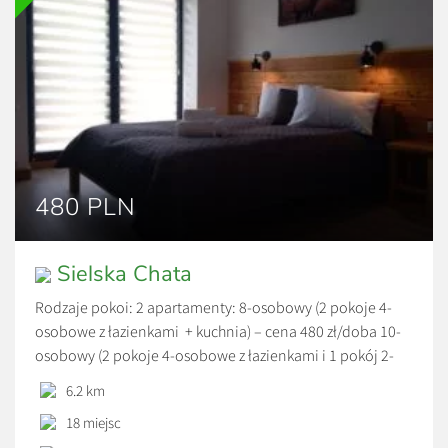
480 PLN
Sielska Chata
Rodzaje pokoi: 2 apartamenty: 8-osobowy (2 pokoje 4-
osobowe z łazienkami + kuchnia) – cena 480 zł/doba 10-
osobowy (2 pokoje 4-osobowe z łazienkami i 1 pokój 2-
osobowy z łazienką + kuchnia) – cena 520 zł/doba
6.2 km
Udogodnienia : parking, wyposażona kuchnia z jadalnią (
18 miejsc
naczynia sztućce, czajnik elektryczny, płyta indukcyjna,