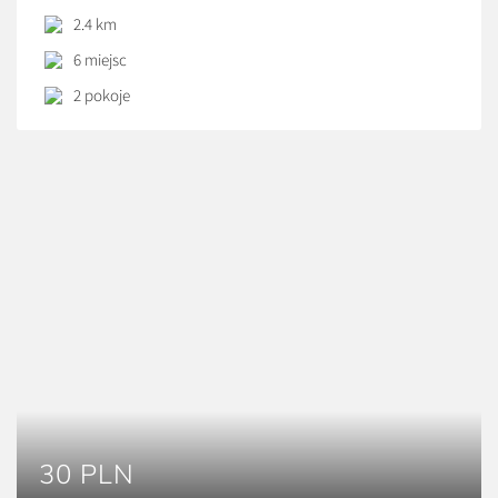
znajduje się zabytkowy pałac książąt Druckich-Lubeckich
2.4 km
wraz z otaczającym go parkiem – doskonałym miejscem
6 miejsc
na spacery. U stóp wzgórza pałacowego znajduje się XVII –
wieczny Kościół, w którym malowidła na ścianach
2 pokoje
wykonywali artyści ze […]
30 PLN