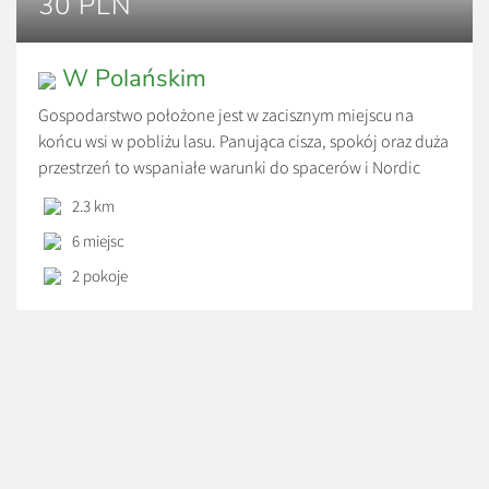
30 PLN
W Polańskim
Gospodarstwo położone jest w zacisznym miejscu na
końcu wsi w pobliżu lasu. Panująca cisza, spokój oraz duża
przestrzeń to wspaniałe warunki do spacerów i Nordic
Walkingu. Do dyspozycji gości przeznaczone są dwa
2.3 km
pokoje i 2 łazienki oraz dostęp do kuchni, w której jest
6 miejsc
możliwość przygotowania posiłków we własnym zakresie.
Bliskość lasu i śpiew ptaków gwarantują […]
2 pokoje