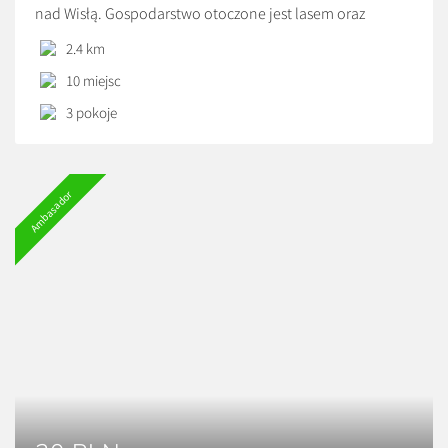
nad Wisłą. Gospodarstwo otoczone jest lasem oraz
przepięknym przełomem rzeki Kamiennej oraz pagórkami
2.4 km
porośniętymi potężnymi modrzewiami. Z naszego
10 miejsc
gospodarstwa można pieszo przejść wzdłuż rzeki
Kamiennej bezpośrednio pod stok narciarski i mały
3 pokoje
zwierzyniec (ok. 1 km). Do dyspozycji naszych gości
przygotowaliśmy […]
Ambasador