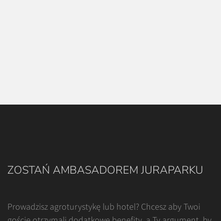
ZOSTAŃ AMBASADOREM JURAPARKU
Prowadzisz agroturystykę lub hotel? Chcesz aby Twoi
goście otrzymali dodatkowe benefity, a Ty argument, by