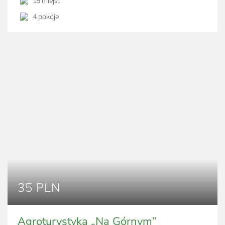
15 miejsc
Gospodarstwo położone jest w spokojnym i zacisznym
miejscu z dala od miejskiej gwary. Informacje
4 pokoje
dodatkowe: parking, wyposażona […]
35 PLN
Agroturystyka „Na Górnym”