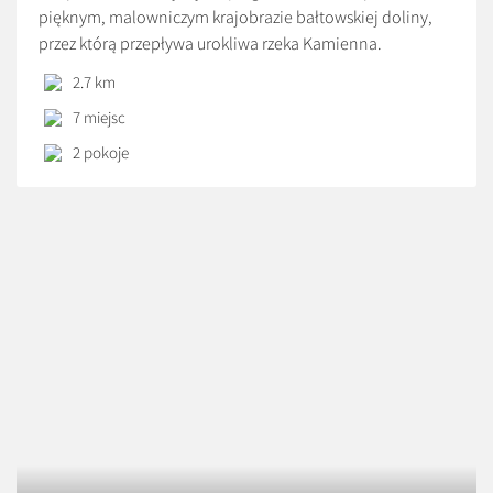
pięknym, malowniczym krajobrazie bałtowskiej doliny,
przez którą przepływa urokliwa rzeka Kamienna.
Udostępniamy 2 pokoje gościnne z łazienkami. W każdym
2.7 km
z pokoi znajduje się telewizor oraz dostęp do internetu
7 miejsc
bezprzewodowego (hot-spot). Oferujemy domowe
posiłki. Dla naszych gości m.in. udostępniamy aneks
2 pokoje
kuchenny, duży taras wraz ze stołem i ławkami, […]