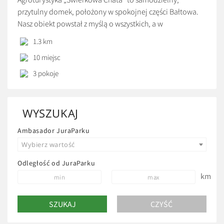
przytulny domek, położony w spokojnej części Bałtowa.
Nasz obiekt powstał z myślą o wszystkich, a w
szczególności o rodzinach z dziećmi. Dlatego w trosce o
1.3 km
bezpieczeństwo, zdrowie oraz atrakcje dla najmłodszych
10 miejsc
proponujemy szereg udogodnień i rozwiązań. Jest to
doskonałe miejsce do wypoczynku i relaksu. Na parterze
3 pokoje
domku znajduje się nowocześnie […]
WYSZUKAJ
Ambasador JuraParku
Wybierz wartość
Odległość od JuraParku
km