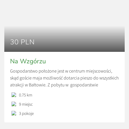
30 PLN
Na Wzgórzu
Gospodarstwo położone jest w centrum miejscowości,
skąd goście maja możliwość dotarcia pieszo do wszystkich
atrakcji w Bałtowie. Z pobytu w gospodarstwie
zadowoleni będą osoby poszukujące biernego
0.75 km
wypoczynku, jak i ci, którzy preferują aktywne formy
9 miejsc
wypoczynku. Na pierwszych czekają plaża, leżaki, ognisko i
grill, na drugich kajaki, liczne wzgórza i liczne trasy
3 pokoje
turystyczne. Miłośnicy wędkarstwa mogą […]