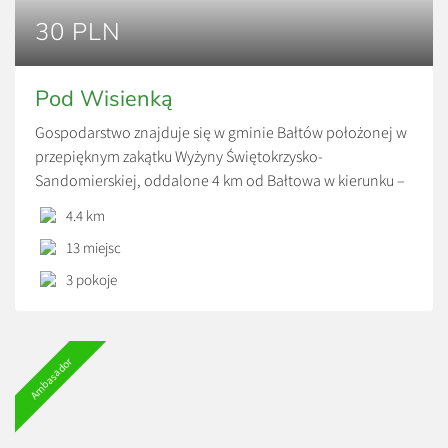
30 PLN
Pod Wisienką
Gospodarstwo znajduje się w gminie Bałtów położonej w
przepięknym zakątku Wyżyny Świętokrzysko-
Sandomierskiej, oddalone 4 km od Bałtowa w kierunku –
Solec nad Wisłą. Do dyspozycji gości oddajemy 3 pokoje,
4.4 km
2 łazienki, kuchnię w której można przygotowywać posiłki
13 miejsc
we własnym zakresie lub korzystać z posiłków
przygotowanych przez gospodarzy. Gospodarstwo
3 pokoje
położone jest w dolinie rzeki Kamiennej, otoczone […]
Ambasador