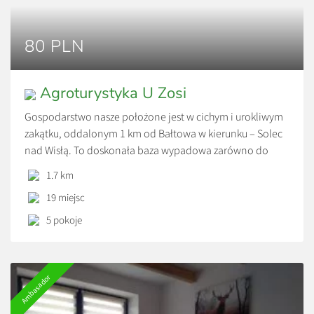
80 PLN
Agroturystyka U Zosi
Gospodarstwo nasze położone jest w cichym i urokliwym
zakątku, oddalonym 1 km od Bałtowa w kierunku – Solec
nad Wisłą. To doskonała baza wypadowa zarówno do
wycieczek pieszych, rowerowych oraz kajakowych.
1.7 km
Gospodarstwo otoczone jest lasem, górami oraz
19 miejsc
przepięknym przełomem rzeki Kamiennej wzdłuż którego
można podziwiać liczne wywierzyska. To raj dla osób,
5 pokoje
które chcą odpocząć od […]
Ambasador