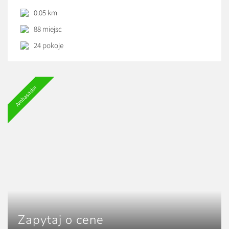
przestronne studia oraz pokoje typu hostelowego. Cena
0.05 km
ustalana indywidualnie w zależności od standardu oraz
88 miejsc
liczby gości.
24 pokoje
Ambasador
Zapytaj o cene