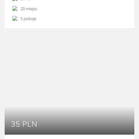
Znajduje się ono w pobliżu lasu, w cichej i spokojnej
20 miejsc
okolicy, która zachęca do wypoczynku zarówno biernego
jak i aktywnego. Gospodarstwo jest doskonałą bazą
5 pokoje
wypadową w najciekawsze miejsca […]
35 PLN