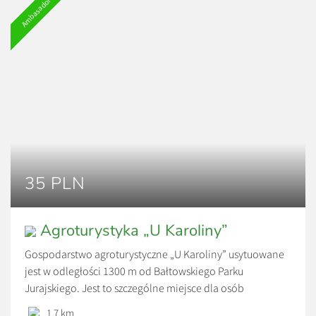
Ambasador
35 PLN
Agroturystyka „U Karoliny”
Gospodarstwo agroturystyczne „U Karoliny” usytuowane
jest w odległości 1300 m od Bałtowskiego Parku
Jurajskiego. Jest to szczególne miejsce dla osób
pragnących spędzić wolny czas wspólnie z najbliższymi.
1.7 km