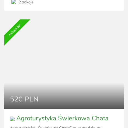
mikrofalówka, lodówka, zmywarka), ogród, grill i […]
2 pokoje
Ambasador
520 PLN
Agroturystyka Świerkowa Chata
Agroturystyka „Świerkowa Chata” to samodzielny,