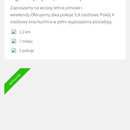
Zapraszamy na wczasy letnie,zimowe i
weekendy.Oferujemy dwa pokoje 3,4 osobowe.Pokój 4
osobowy oraz kuchnia w pełni wyposażona posiadają
bezpośrednie wyjście na zadaszony taras. Każdy pokój
1.2 km
dysponuje własną łazienką.Grill do dyspozycji gości.
7 miejsc
Zakwaterowanie/wykwaterowanie: od 14:00 do 10:00 Do
dyspozycji gości: Miejsce na ognisko, Grill, Kuchnia
2 pokoje
ogólnodostępna, Pralka ogólnodostępna, Deska do
prasowania / żelazko ogólnodostępne, Parking (w […]
Ambasador