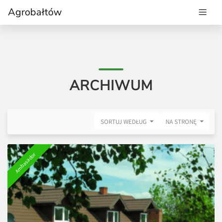
Agrobałtów
ARCHIWUM
SORTUJ WEDŁUG
NA STRONĘ
Ambasador