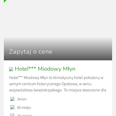
Zapytaj o cene
Hotel*** Miodowy Młyn
Hotel*** Miodowy Młyn to klimatyczny hotel położony w
samym centrum historycznego Opatowa, w sercu
województwa świętokrzyskiego. To miejsce stworzone dla
osób szukających spokojnego wypoczynku, komfortowych
34 km
noclegów oraz wyjątkowej atmosfery z dala od dużych,
60 miejsc
bezosobowych hoteli.
26 pokoje