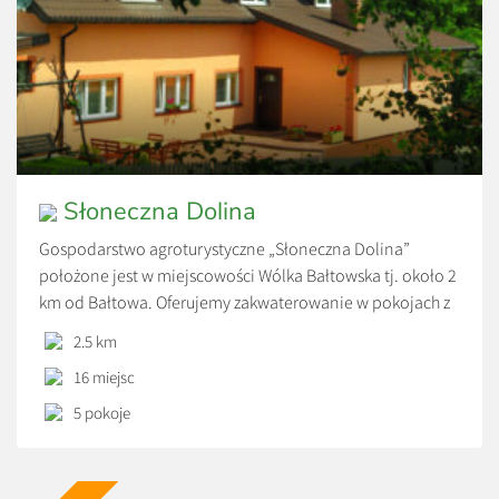
Słoneczna Dolina
Gospodarstwo agroturystyczne „Słoneczna Dolina”
położone jest w miejscowości Wólka Bałtowska tj. około 2
km od Bałtowa. Oferujemy zakwaterowanie w pokojach z
łazienkami 2,3,4 – osobowych. Każdy pokój wyposażony
2.5 km
jest w telewizor z telewizją satelitarną, czajnik
16 miejsc
bezprzewodowy. Do dyspozycji gości przeznaczona jest w
całości kuchnia, w której można przygotowywać posiłki
5 pokoje
we własnym zakresie, a także jadalnia. […]