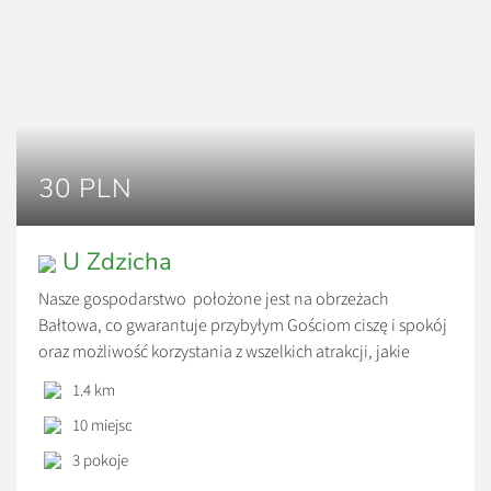
30 PLN
U Zdzicha
Nasze gospodarstwo położone jest na obrzeżach
Bałtowa, co gwarantuje przybyłym Gościom ciszę i spokój
oraz możliwość korzystania z wszelkich atrakcji, jakie
oferuje Bałtów. Naprzeciw naszego gospodarstwa
1.4 km
znajduje się las pełen grzybów i jagód. Goście mają
10 miejsc
możliwość wypocząć na łonie natury korzystając z
wytyczonych szlaków pieszych i rowerowych, jeżdżąc
3 pokoje
konno, a wieczorem biesiadując przy grillu lub […]