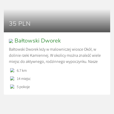
35 PLN
Bałtowski Dworek
Bałtowski Dworek leży w malowniczej wiosce Okół, w
dolinie rzeki Kamiennej. W okolicy można znaleźć wiele
miejsc do aktywnego, rodzinnego wypoczynku. Nasze
gospodarstwo specjalizuje się w uprawie sadów
6.7 km
wiśniowych jak i jabłkowych i śliwkowych. Dodatkowo
14 miejsc
gospodarz pasjonuje się pszczelarstwem, dzięki czemu
posiadamy wiele gatunków miodu. Oferujemy również
5 pokoje
degustację win i wyrobów mięsnych. Posiadamy kuchnie
do […]