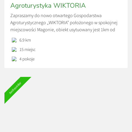
Agroturystyka WIKTORIA
Zapraszamy do nowo otwartego Gospodarstwa
Agroturystycznego „WIKTORIA” położonego w spokojnej
miejscowości Magonie, obiekt usytuowany jest 1km od
Muzeum Archeologicznego i Rezerwatu Krzemionki, 5km
6.9 km
od Bałtowskiego Kompleksu Turystycznego,10 km od
15 miejsc
„Żywe Muzeum i Fabryka Porcelany w Ćmielowie”,35km
od Gór Świętokrzyskich, przez Magonie przechodzi
4 pokoje
niebieski szlak turystyczny z Łysej Góry do Pętkowic.
Znajdują się tu liczne lasy […]
Ambasador