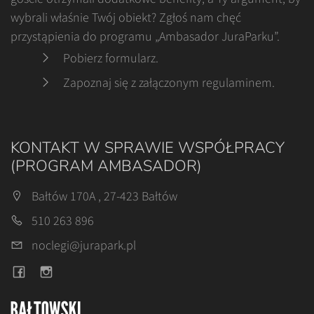
wybrali właśnie Twój obiekt? Zgłoś nam chęć
przystąpienia do programu „Ambasador JuraParku”.
Pobierz formularz
.
Zapoznaj się z załączonym regulaminem
.
KONTAKT W SPRAWIE WSPÓŁPRACY
(PROGRAM AMBASADOR)
Bałtów 170A , 27-423 Bałtów
510 263 896
noclegi@jurapark.pl