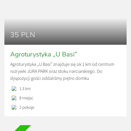
35 PLN
Agroturystyka „U Basi”
Agroturystyka „U Basi” znajduje się ok 1 km od centrum
rozrywki JURA PARK oraz stoku narciarskiego. Do
dyspozycji gości oddaliśmy piętro domku
jednorodzinnego, w którym znajdują się dwa pokoje 4-
1.3 km
osobowe, kuchnia z jadalnią (w pełni wyposażona), oraz
8 miejsc
łazienka. Pokoje zostały stworzone głownie z myślą o
rodzinach z dziećmi, dla których oferujemy mnóstwo
2 pokoje
udogodnień. Na terenie […]