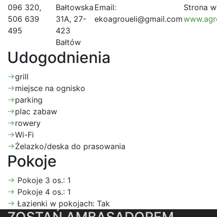
096 320,
Bałtowska
Email:
Strona 
506 639
31A, 27-
ekoagroueli@gmail.com
www.agro
495
423
Bałtów
Udogodnienia
grill
miejsce na ognisko
parking
plac zabaw
rowery
Wi-Fi
Żelazko/deska do prasowania
Pokoje
Pokoje 3 os.:
1
Pokoje 4 os.:
1
Łazienki w pokojach:
Tak