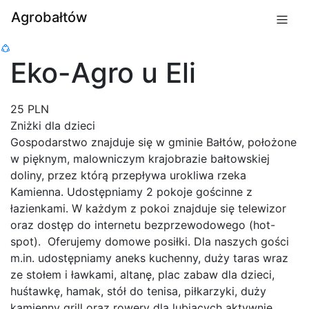
Agrobałtów
Eko-Agro u Eli
25 PLN
Zniżki dla dzieci
Gospodarstwo znajduje się w gminie Bałtów, położone
w pięknym, malowniczym krajobrazie bałtowskiej
doliny, przez którą przepływa urokliwa rzeka
Kamienna. Udostępniamy 2 pokoje gościnne z
łazienkami. W każdym z pokoi znajduje się telewizor
oraz dostęp do internetu bezprzewodowego (hot-
spot). Oferujemy domowe posiłki. Dla naszych gości
m.in. udostępniamy aneks kuchenny, duży taras wraz
ze stołem i ławkami, altanę, plac zabaw dla dzieci,
huśtawkę, hamak, stół do tenisa, piłkarzyki, duży
kamienny grill oraz rowery dla lubiących aktywnie