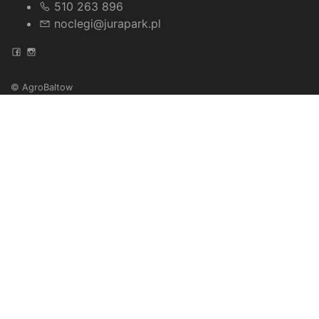
510 263 896
noclegi@jurapark.pl
© AgroBaltow