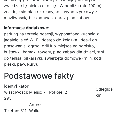
zwiedzać tę piękną okolicę. W pobliżu (ok. 100 m)
znajduje się plac rekreacyjno – wypoczynkowy z
możliwością biesiadowania oraz plac zabaw.
Informacje dodatkowe:
parking na terenie posesji, wyposażona kuchnia z
jadalnią, sieć Wi-Fi, dostęp do żelazka i deski do
prasowania, ogród, grill lub miejsce na ognisko,
huśtawki, hamak, rowery, plac zabaw dla dzieci, stół
do tenisa, piłkarzyki, zwierzęta domowe (m.in. kotki,
pieski, paw, kury).
Podstawowe fakty
Identyfikator
Odległoś
właściwości:
Miejsc:
7
Pokoje:
2
km
293
Adres:
Telefon:
511
Wólka