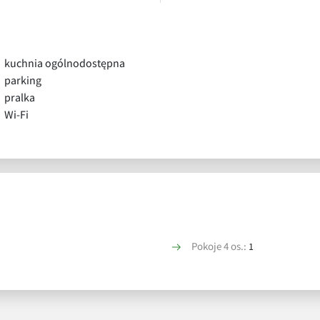
kuchnia ogólnodostępna
parking
pralka
Wi-Fi
Pokoje 4 os.:
1