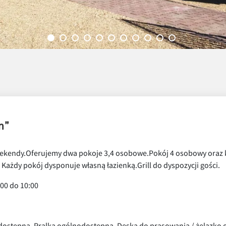
m”
eekendy.Oferujemy dwa pokoje 3,4 osobowe.Pokój 4 osobowy oraz 
 Każdy pokój dysponuje własną łazienką.Grill do dyspozycji gości.
00 do 10:00
nodostępna, Pralka ogólnodostępna, Deska do prasowania / żelazko