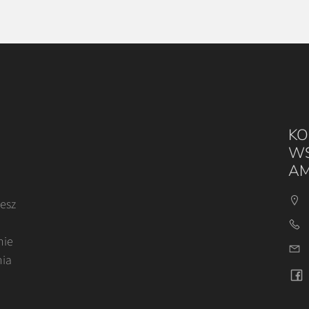
KO
WS
AM
cesz
nie
nia