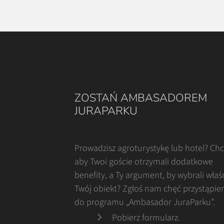
ZOSTAŃ AMBASADOREM
JURAPARKU
Prowadzisz agroturystykę lub hotel? Ch
aby Twoi goście otrzymali dodatkowe
benefity, a Ty argument, by wybrali właś
Twój obiekt? Zgłoś nam chęć przystąpie
do programu „Ambasador JuraParku”.
Pobierz formularz
.