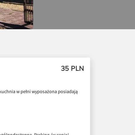
35 PLN
kuchnia w pełni wyposażona posiadają
 ogólnodostępne, Parking
(w cenie)