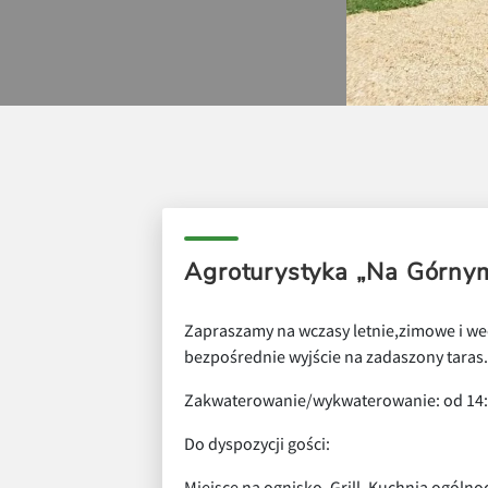
Agroturystyka „Na Górny
Zapraszamy na wczasy letnie,zimowe i w
bezpośrednie wyjście na zadaszony taras.
Zakwaterowanie/wykwaterowanie: od 14:
Do dyspozycji gości:
Miejsce na ognisko, Grill, Kuchnia ogól