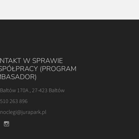
NTAKT W SPRAWIE
PÓŁPRACY (PROGRAM
BASADOR)
Bałtów 170A , 27-423 Bałtów
510 263 896
noclegi@jurapark.pl