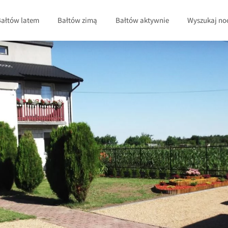
Bałtów latem
Bałtów zimą
Bałtów aktywnie
Wyszukaj no