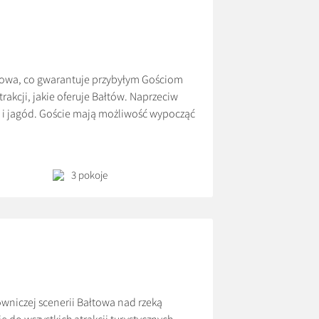
towa, co gwarantuje przybyłym Gościom
trakcji, jakie oferuje Bałtów. Naprzeciw
 i jagód. Goście mają możliwość wypocząć
szych i rowerowych, jeżdżąc konno, a
3 pokoje
wniczej scenerii Bałtowa nad rzeką
 do wszystkich atrakcji turystycznych