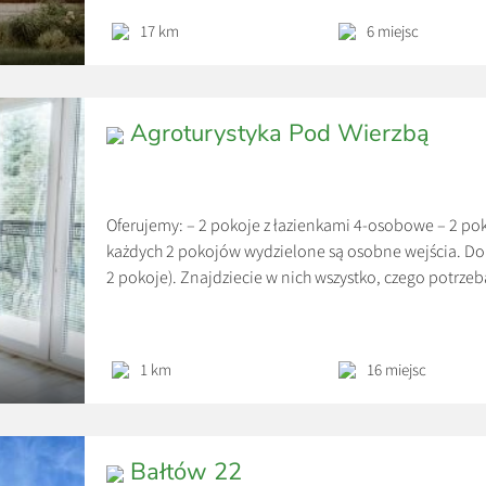
17 km
6 miejsc
Agroturystyka Pod Wierzbą
Oferujemy: – 2 pokoje z łazienkami 4-osobowe – 2 po
każdych 2 pokojów wydzielone są osobne wejścia. Do d
2 pokoje). Znajdziecie w nich wszystko, czego potrze
Do dwóch największych pokojów przynależą balkony. 
1 km
16 miejsc
Bałtów 22