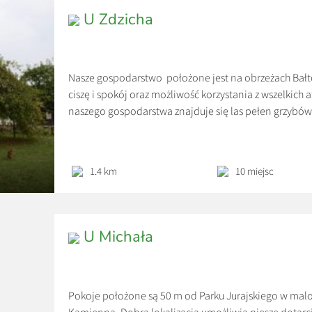
U Zdzicha
Nasze gospodarstwo położone jest na obrzeżach Bał
ciszę i spokój oraz możliwość korzystania z wszelkich a
naszego gospodarstwa znajduje się las pełen grzybów
na łonie natury korzystając z wytyczonych szlaków pie
wieczorem biesiadując przy grillu lub […]
1.4 km
10 miejsc
U Michała
Pokoje położone są 50 m od Parku Jurajskiego w malo
Kamienną. Dobra lokalizacja umożliwia piesze dotarcie