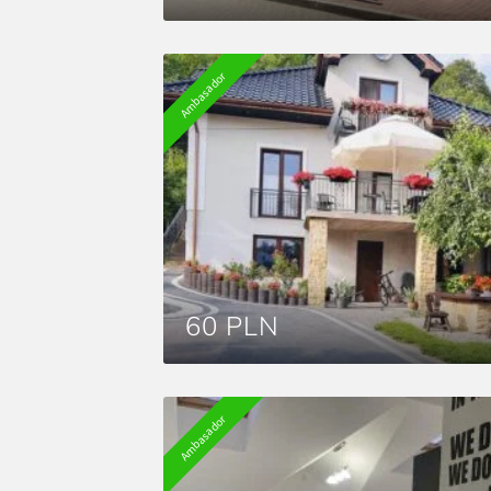
Ambasador
60 PLN
Ambasador