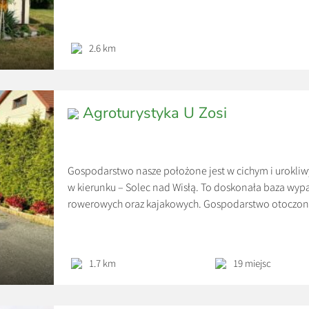
nowoczesne łazienki oraz w pełni wyposażony salon z 
aneksem kuchennym. Cały obiekt, otacza bajkowy ogr
2.6 km
Agroturystyka U Zosi
Gospodarstwo nasze położone jest w cichym i urokl
w kierunku – Solec nad Wisłą. To doskonała baza wy
rowerowych oraz kajakowych. Gospodarstwo otoczone
przełomem rzeki Kamiennej wzdłuż którego można podz
osób, które chcą odpocząć od […]
1.7 km
19 miejsc