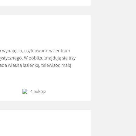
o wynajęcia, usytuowane w centrum
tycznego. W pobliżu znajdują się trzy
ada własną łazienkę, telewizor, małą
aneks kuchenny, natomiast dla pozostałych
4 pokoje