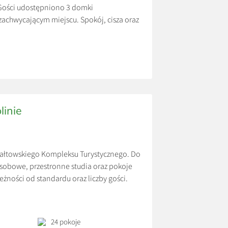
 Gości udostępniono 3 domki
achwycającym miejscu. Spokój, cisza oraz
na wyłączność. Ceny: *600 zł/doba *Cena
linie
towskiego Kompleksu Turystycznego. Do
obowe, przestronne studia oraz pokoje
żności od standardu oraz liczby gości.
24 pokoje