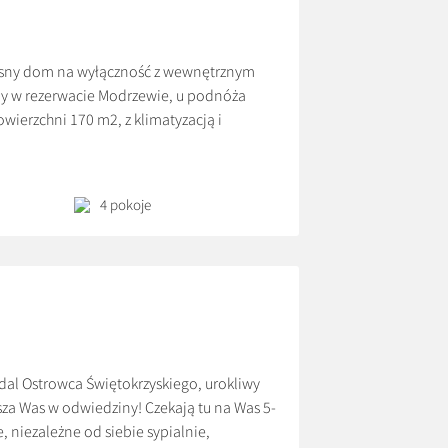
sny dom na wyłączność z wewnętrznym
y w rezerwacie Modrzewie, u podnóża
ierzchni 170 m2, z klimatyzacją i
arterze znajduje się przeszklony salon z
wyposażoną […]
4 pokoje
al Ostrowca Świętokrzyskiego, urokliwy
za Was w odwiedziny! Czekają tu na Was 5-
 niezależne od siebie sypialnie,