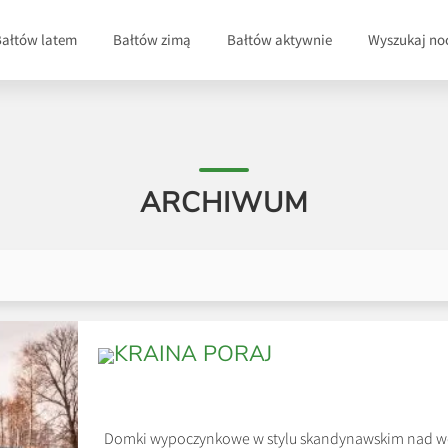
Bałtów latem
Bałtów zimą
Bałtów aktywnie
Wyszukaj no
ARCHIWUM
KRAINA PORAJ
Domki wypoczynkowe w stylu skandynawskim nad wod