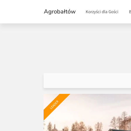
Agrobałtów
Korzyści dla Gości
LEADER