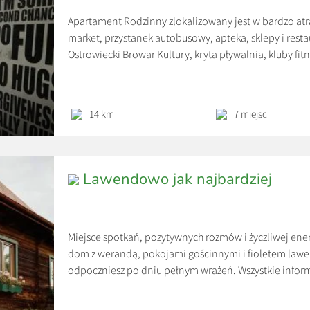
Apartament Rodzinny zlokalizowany jest w bardzo atra
market, przystanek autobusowy, apteka, sklepy i rest
Ostrowiecki Browar Kultury, kryta pływalnia, kluby fitn
budynku. Osobne wejście. Apartament o pow 68 metró
( łóżka małżeńskie lub pojedyncze), dużego salonu […
14 km
7 miejsc
Lawendowo jak najbardziej
Miejsce spotkań, pozytywnych rozmów i życzliwej ener
dom z werandą, pokojami gościnnymi i fioletem lawen
odpoczniesz po dniu pełnym wrażeń. Wszystkie infor
Cennik w okresie zimy: Pakiety dla rodzin: 2+1 – 400 
noclegach) śniadanie wliczone w […]