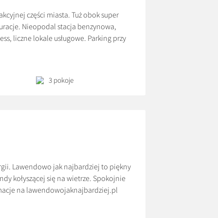
kcyjnej części miasta. Tuż obok super
auracje. Nieopodal stacja benzynowa,
ess, liczne lokale usługowe. Parking przy
w składa się z dwóch oddzielnych sypialni
]
3 pokoje
gii. Lawendowo jak najbardziej to piękny
dy kołyszącej się na wietrze. Spokojnie
macje na lawendowojaknajbardziej.pl
zł/ 1 doba (przy co najmniej dwóch