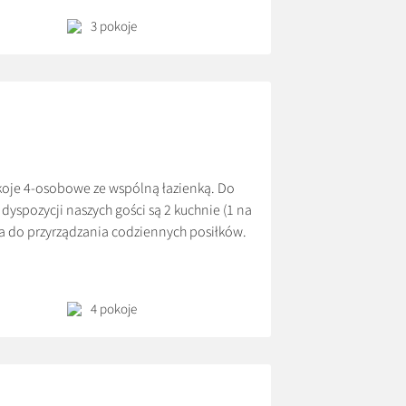
3 pokoje
koje 4-osobowe ze wspólną łazienką. Do
yspozycji naszych gości są 2 kuchnie (1 na
ba do przyrządzania codziennych posiłków.
W każdym z pokoi znajduje się […]
4 pokoje