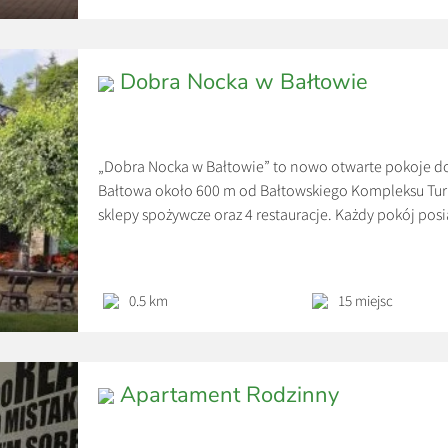
Dobra Nocka w Bałtowie
„Dobra Nocka w Bałtowie” to nowo otwarte pokoje d
Bałtowa około 600 m od Bałtowskiego Kompleksu Turys
sklepy spożywcze oraz 4 restauracje. Każdy pokój posi
lodówkę oraz wifi. Pokój typu studio posiada własny 
pokoi jest aneks kuchenny […]
0.5 km
15 miejsc
Apartament Rodzinny