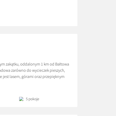
telewizorem połączony z częścią jadalną i
ód, przepełniony […]
iwym zakątku, oddalonym 1 km od Bałtowa
padowa zarówno do wycieczek pieszych,
 jest lasem, górami oraz przepięknym
iwiać liczne wywierzyska. To raj dla
5 pokoje