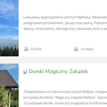
Luksusowy wypoczynek w centrum Bałtowa. Nowocze
podgrzewanym basenem, jacuzzi oraz sauną. Położon
skarpy, nowoczesny, ekologiczny, luksusowy dom o pow
rekuperacją, który komfortowo pomieści 13 osób. Na p
nowoczesnym kominkiem połączony z dużą w pełni 
0.29 km
13 miejsc
Domki Magiczny Zakątek
Zlokalizowane w malowniczej wiosce Bałtów, nieopod
kompleks domków ‘’Magiczny Zakątek Bałtów’’ zapras
10 osobowe domki, w których znajdziecie komfortowe,