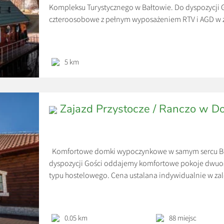
Kompleksu Turystycznego w Bałtowie. Do dyspozycji
czteroosobowe z pełnym wyposażeniem RTV i AGD w z
urokliwy krajobraz. Każdy domek ma własne jeziorko 
za wynajem całego domku, przy […]
5 km
Zajazd Przystocze / Ranczo w Do
Komfortowe domki wypoczynkowe w samym sercu Bał
dyspozycji Gości oddajemy komfortowe pokoje dwuos
typu hostelowego. Cena ustalana indywidualnie w zale
0.05 km
88 miejsc