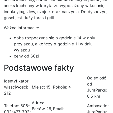
aneks kuchenny w korytarzu wyposażony w kuchnię
indukcyjną, zlew, czajnik oraz naczynia. Do dyspozycji
gości jest duży taras i grill
Ważne informacje:
doba rozpoczyna się o godzinie 14 w dniu
przyjazdu, a kończy o godzinie 11 w dniu
wyjazdu
ceny od 60zł
Podstawowe fakty
Odległość
Identyfikator
od
właściwości:
Miejsc:
15
Pokoje:
4
JuraParku:
212
0.5 km
Adres:
Telefon:
506-
Ambasador
Bałtów 26,
Email:
032-477, 792-
JuraParku: