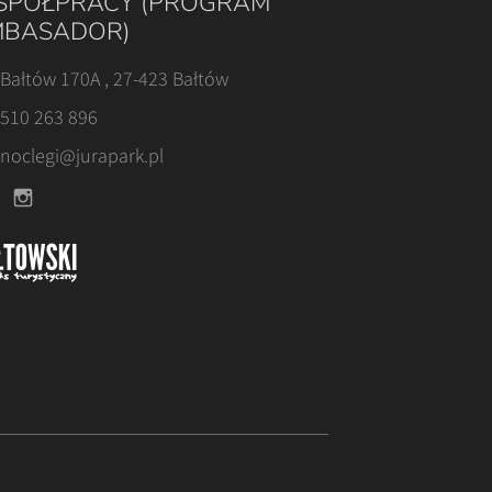
PÓŁPRACY (PROGRAM
BASADOR)
Bałtów 170A , 27-423 Bałtów
510 263 896
noclegi@jurapark.pl