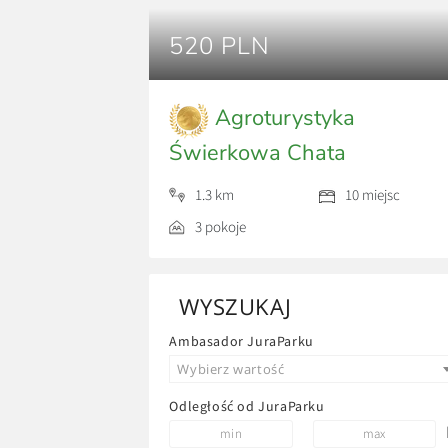
520 PLN
Agroturystyka
Świerkowa Chata
1.3 km
10 miejsc
3 pokoje
WYSZUKAJ
Ambasador JuraParku
Wybierz wartość
Odległość od JuraParku