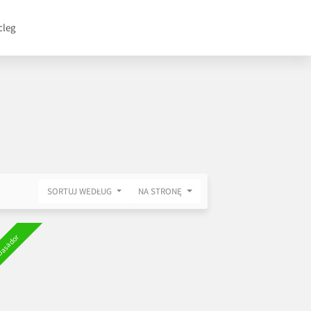
cleg
SORTUJ WEDŁUG
NA STRONĘ
asador