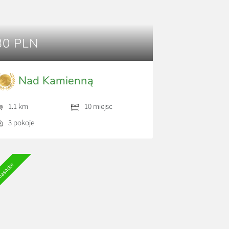
30 PLN
Nad Kamienną
1.1 km
10 miejsc
3 pokoje
asador