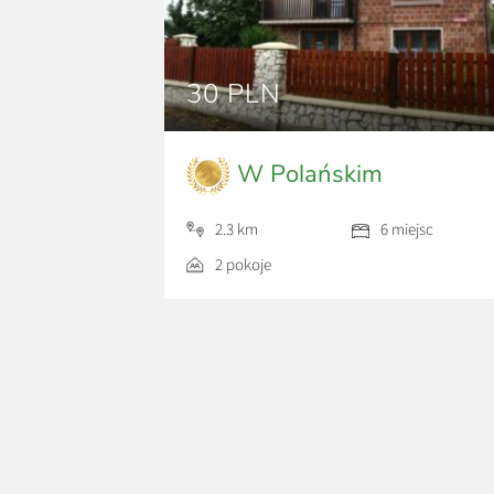
30 PLN
W Polańskim
2.3 km
6 miejsc
2 pokoje