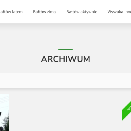
Bałtów latem
Bałtów zimą
Bałtów aktywnie
Wyszukaj no
ARCHIWUM
Amb