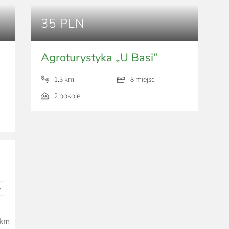
35 PLN
Agroturystyka „U Basi”
1.3 km
8 miejsc
2 pokoje
km