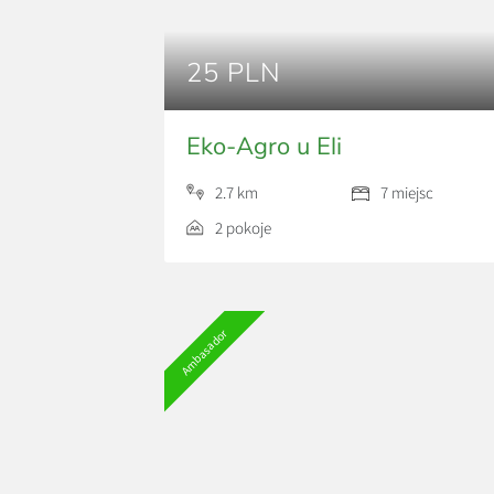
25 PLN
Eko-Agro u Eli
2.7 km
7 miejsc
2 pokoje
Ambasador