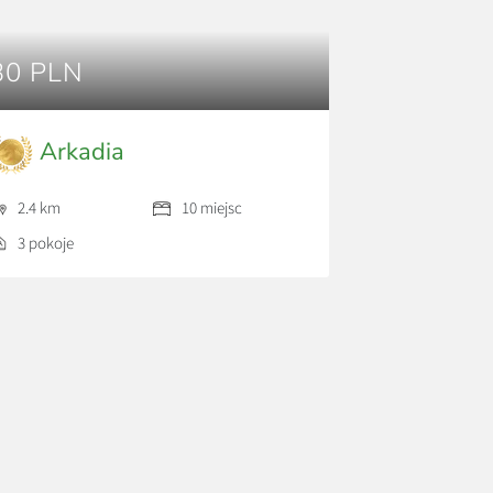
30 PLN
Arkadia
2.4 km
10 miejsc
3 pokoje