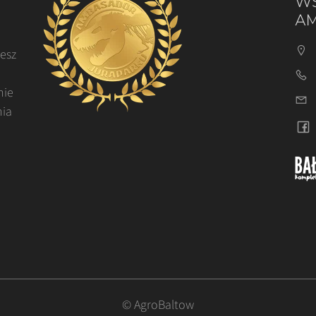
WS
AM
cesz
nie
nia
© AgroBaltow