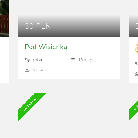
30 PLN
Pod Wisienką
4.4 km
13 miejsc
3 pokoje
Ambasador
Amb