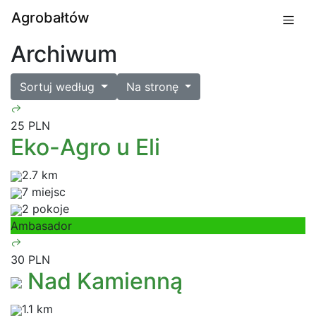
Agrobałtów
Archiwum
Sortuj według
Na stronę
25 PLN
Eko-Agro u Eli
2.7 km
7 miejsc
2 pokoje
Ambasador
30 PLN
Nad Kamienną
1.1 km