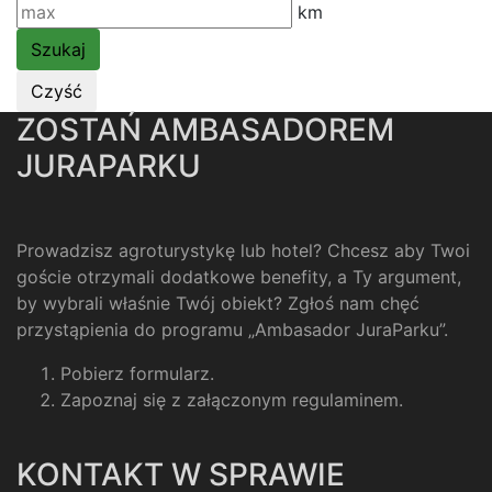
km
ZOSTAŃ AMBASADOREM
JURAPARKU
Prowadzisz agroturystykę lub hotel? Chcesz aby Twoi
goście otrzymali dodatkowe benefity, a Ty argument,
by wybrali właśnie Twój obiekt? Zgłoś nam chęć
przystąpienia do programu „Ambasador JuraParku”.
Pobierz formularz
.
Zapoznaj się z załączonym regulaminem
.
KONTAKT W SPRAWIE