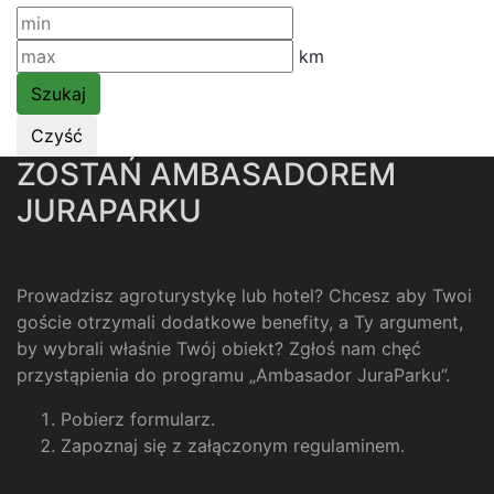
km
ZOSTAŃ AMBASADOREM
JURAPARKU
Prowadzisz agroturystykę lub hotel? Chcesz aby Twoi
goście otrzymali dodatkowe benefity, a Ty argument,
by wybrali właśnie Twój obiekt? Zgłoś nam chęć
przystąpienia do programu „Ambasador JuraParku”.
Pobierz formularz
.
Zapoznaj się z załączonym regulaminem
.