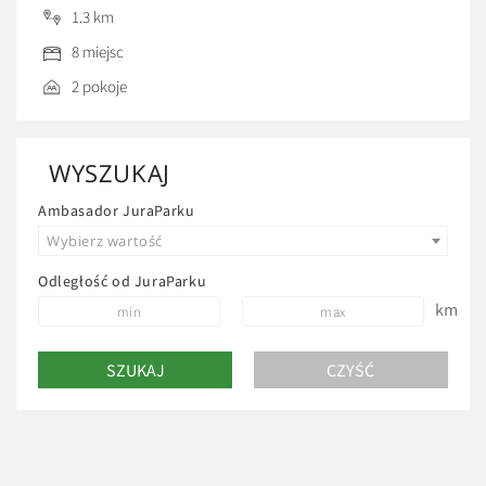
jednorodzinnego, w którym znajdują się dwa pokoje 4-
1.3 km
osobowe, kuchnia z jadalnią (w pełni wyposażona), oraz
8 miejsc
łazienka. Pokoje zostały stworzone głownie z myślą o
rodzinach z dziećmi, dla których oferujemy mnóstwo
2 pokoje
udogodnień. Na terenie […]
WYSZUKAJ
Ambasador JuraParku
Wybierz wartość
Odległość od JuraParku
km