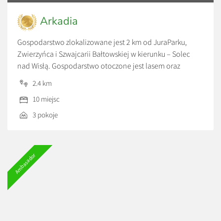
Arkadia
Gospodarstwo zlokalizowane jest 2 km od JuraParku,
Zwierzyńca i Szwajcarii Bałtowskiej w kierunku – Solec
nad Wisłą. Gospodarstwo otoczone jest lasem oraz
przepięknym przełomem rzeki Kamiennej oraz pagórkami
2.4 km
porośniętymi potężnymi modrzewiami. Z naszego
10 miejsc
gospodarstwa można pieszo przejść wzdłuż rzeki
Kamiennej bezpośrednio pod stok narciarski i mały
3 pokoje
zwierzyniec (ok. 1 km). Do dyspozycji naszych gości
przygotowaliśmy […]
Ambasador