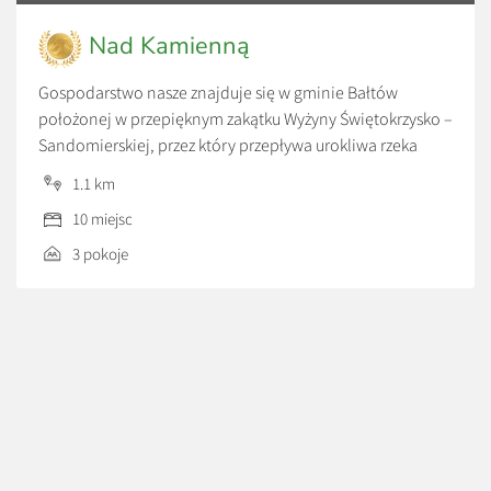
Nad Kamienną
Gospodarstwo nasze znajduje się w gminie Bałtów
położonej w przepięknym zakątku Wyżyny Świętokrzysko –
Sandomierskiej, przez który przepływa urokliwa rzeka
Kamienna. Dysponujemy jednym pokojem 3-osobowym z
1.1 km
łazienką oraz jednym pokojem 3-osobowym i jednym
10 miejsc
pokojem 4-osobowym z łazienką w korytarzu, jak
również kuchnią, w której istnieje możliwość
3 pokoje
przygotowania posiłków we własnym zakresie. Pokoje
wyposażone są w telewizory z możliwością odbioru […]