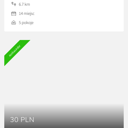
gospodarstwo specjalizuje się w uprawie sadów
6.7 km
wiśniowych jak i jabłkowych i śliwkowych. Dodatkowo
14 miejsc
gospodarz pasjonuje się pszczelarstwem, dzięki czemu
posiadamy wiele gatunków miodu. Oferujemy również
5 pokoje
degustację win i wyrobów mięsnych. Posiadamy kuchnie
do […]
Ambasador
30 PLN