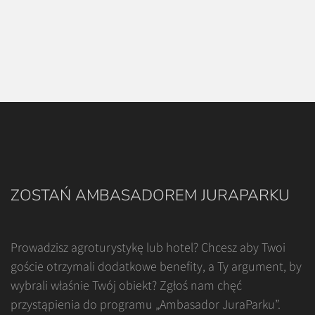
ZOSTAŃ AMBASADOREM JURAPARKU
Prowadzisz agroturystykę lub hotel? Chcesz aby Twoi
goście otrzymali dodatkowe benefity, a Ty argument, by
wybrali właśnie Twój obiekt? Zgłoś nam chęć
przystąpienia do programu „Ambasador JuraParku”.