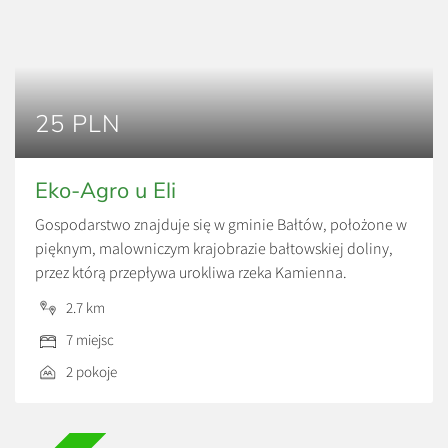
25 PLN
Eko-Agro u Eli
Gospodarstwo znajduje się w gminie Bałtów, położone w
pięknym, malowniczym krajobrazie bałtowskiej doliny,
przez którą przepływa urokliwa rzeka Kamienna.
Udostępniamy 2 pokoje gościnne z łazienkami. W każdym
2.7 km
z pokoi znajduje się telewizor oraz dostęp do internetu
7 miejsc
bezprzewodowego (hot-spot). Oferujemy domowe
posiłki. Dla naszych gości m.in. udostępniamy aneks
2 pokoje
kuchenny, duży taras wraz ze stołem i ławkami, […]