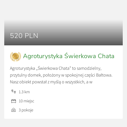
520 PLN
Agroturystyka Świerkowa Chata
Agroturystyka „Świerkowa Chata” to samodzielny,
przytulny domek, położony w spokojnej części Bałtowa.
Nasz obiekt powstał z myślą o wszystkich, a w
szczególności o rodzinach z dziećmi. Dlatego w trosce o
1.3 km
bezpieczeństwo, zdrowie oraz atrakcje dla najmłodszych
10 miejsc
proponujemy szereg udogodnień i rozwiązań. Jest to
doskonałe miejsce do wypoczynku i relaksu. Na parterze
3 pokoje
domku znajduje się nowocześnie […]