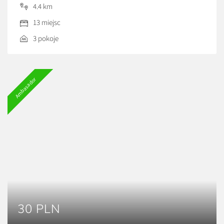
Solec nad Wisłą. Do dyspozycji gości oddajemy 3 pokoje,
4.4 km
2 łazienki, kuchnię w której można przygotowywać posiłki
13 miejsc
we własnym zakresie lub korzystać z posiłków
przygotowanych przez gospodarzy. Gospodarstwo
3 pokoje
położone jest w dolinie rzeki Kamiennej, otoczone […]
Ambasador
30 PLN