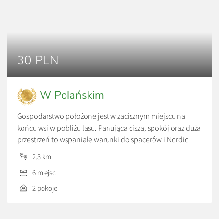
30 PLN
W Polańskim
Gospodarstwo położone jest w zacisznym miejscu na
końcu wsi w pobliżu lasu. Panująca cisza, spokój oraz duża
przestrzeń to wspaniałe warunki do spacerów i Nordic
Walkingu. Do dyspozycji gości przeznaczone są dwa
2.3 km
pokoje i 2 łazienki oraz dostęp do kuchni, w której jest
6 miejsc
możliwość przygotowania posiłków we własnym zakresie.
Bliskość lasu i śpiew ptaków gwarantują […]
2 pokoje