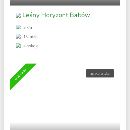
Leśny Horyzont Bałtów
3 km
18 miejsc
4 pokoje
Ambasador
agroturystyka