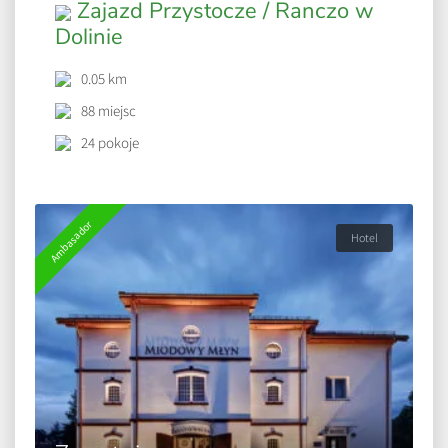
Zajazd Przystocze / Ranczo w
Dolinie
0.05 km
88 miejsc
24 pokoje
Ambasador
Hotel