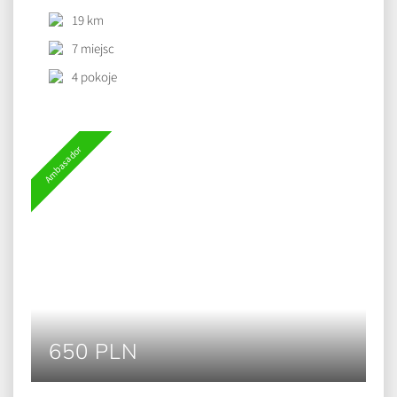
19 km
7 miejsc
4 pokoje
Ambasador
650 PLN