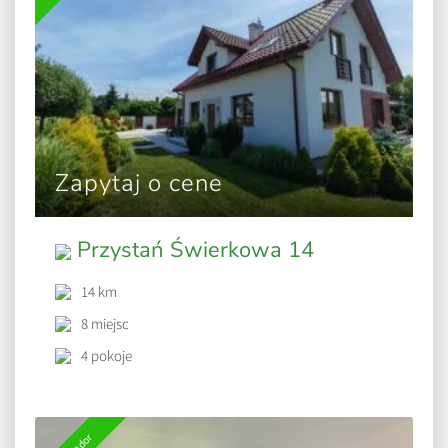
Zapytaj o cene
Przystań Świerkowa 14
14 km
8 miejsc
4 pokoje