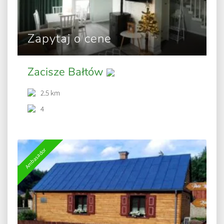
Zapytaj o cene
Zacisze Bałtów
2.5 km
4
Ambasador