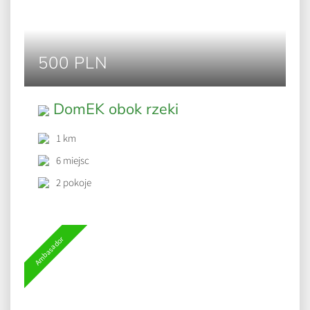
500 PLN
DomEK obok rzeki
1 km
6 miejsc
2 pokoje
Ambasador