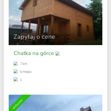
Zapytaj o cene
Chatka na górce
7 km
6 miejsc
1
Ambasador