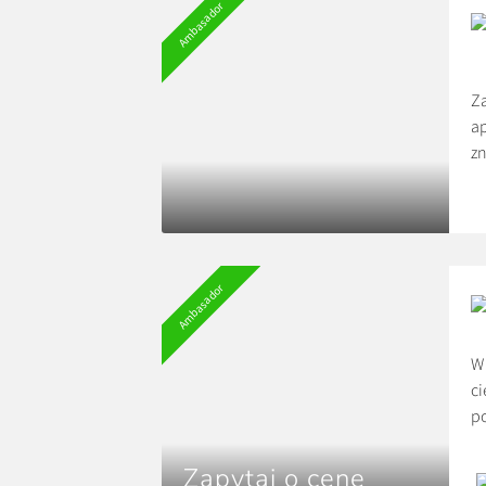
Ambasador
Za
ap
zn
sp
si
Ce
Do
Ambasador
W 
ci
po
je
Zapytaj o cene