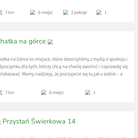
atowie – 26 km. Obiekt zapewnia ogród oraz bezpłatny
ywatny parking. W okolicy w odległości 47 km znajduje się Dom
7 km
6 miejsc
2 pokoje
1
ugosza.
hatka na górce
atka na Górce to miejsce, które stworzyliśmy z myślą o spokoju i
poczynku dla tych, którzy chcą na chwilę zwolnić i naprawdę się
elaksować. Mamy nadzieję, że poczujecie się tu jak u siebie – a
że nawet lepiej. 😊 Czekamy na Was. Do zobaczenia w Chatce
 Górce!
7 km
6 miejsc
1
praszamy do urokliwej, drewnianej Chatki na górce w okolicy
łtowa – piętrowego domku, idealnego na wypoczynek z
dziną lub przyjaciółmi.
Przystań Świerkowa 14