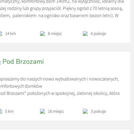
imatyczny, komfortowy dom 140m2, na wyłączność, idealny dla
żej rodziny lub grupy przyjaciół. Piękny ogród z 70 letnią sosną,
illem, paleniskiem na ognisko oraz basenem (sezon letni). W
mu przytulny salon z kominkiem połączony z kuchnią oraz
dalnią, duże studio rodzinne + 2 sypialnie, 2 łazienki, salka
14 km
8 miejsc
4 pokoje
nowa oraz dedykowane biuro do pracy zdalnej.
Pod Brzozami
apraszamy do naszych nowo wybudowanych i nowoczesnych,
omfortowych domków
od Brzozami” położonych w spokojnej, zielonej okolicy, która
rzyja prawdziwemu wypoczynkowi. To idealne miejsce dla osób
ukających spokoju i bliskości natury, a jednocześnie ceniących
5 km
16 miejsc
3 pokoje
bie wygodę i wysoki standard.