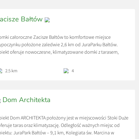
dłogowe elektryczne […]
acisze Bałtów
mki całoroczne Zacisze Bałtów to komfortowe miejsce
poczynku położone zaledwie 2,6 km od JuraParku Bałtów.
iekt oferuje nowoczesne, klimatyzowane domki z tarasem,
ywatną łazienką, w pełni wyposażoną kuchnią oraz dostępem
 bezpłatnego Wi-Fi i prywatnego parkingu.
2.5 km
4
 idealna propozycja dla rodzin, par i grup przyjaciół, które chcą
począć w spokojnej okolicy, a jednocześnie mieć
jważniejsze atrakcje Bałtowa w zasięgu kilku minut jazdy.
Dom Architekta
ście mogą relaksować się w ogrodzie, cieszyć się widokiem na
eleń i korzystać z wygód, które sprawiają, że pobyt jest
mfortowy o każdej porze roku.
iekt Dom ARCHITEKTA położony jest w miejscowości Stoki Duże
oferuje taras oraz klimatyzację. Odległość ważnych miejsc od
iektu: JuraPark Bałtów – 9,1 km, Kolegiata św. Marcina w