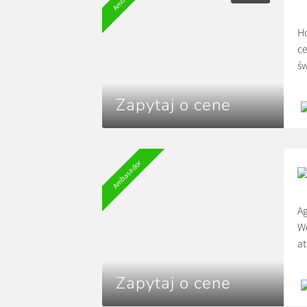
Ho
ce
św
s
wy
Zapytaj o cene
Ambasador
A
Wó
at
Do
na
Zapytaj o cene
o