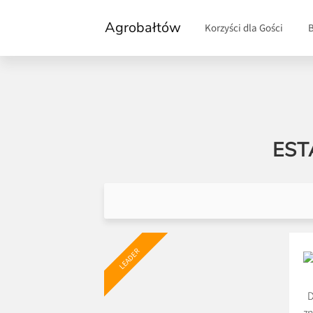
Agrobałtów
Korzyści dla Gości
EST
LEADER
D
zn