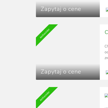
Op
pr
Zapytaj o cene
Dł
Ambasador
C
Ch
od
zr
mo
na
Zapytaj o cene
Za
Ba
ro
Ambasador