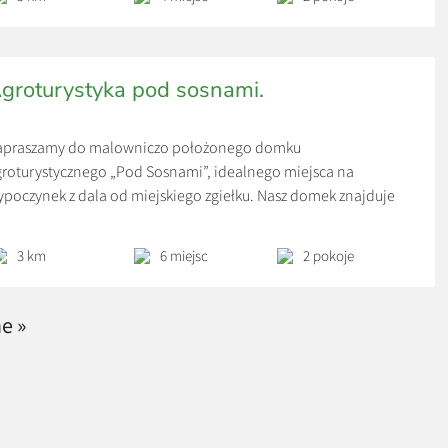
groturystyka pod sosnami.
apraszamy do malowniczo położonego domku
roturystycznego „Pod Sosnami”, idealnego miejsca na
poczynek z dala od miejskiego zgiełku. Nasz domek znajduje
ę zaledwie 3 km od Bałtowa, w otoczeniu pięknych lasów i
elonych łąk.
3 km
6 miejsc
2 pokoje
e »