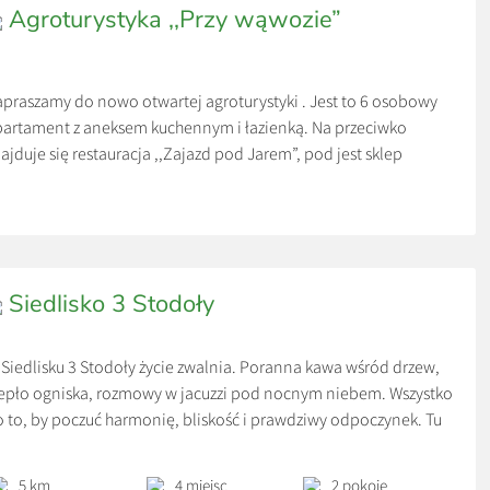
Agroturystyka ,,Przy wąwozie”
praszamy do nowo otwartej agroturystyki . Jest to 6 osobowy
artament z aneksem kuchennym i łazienką. Na przeciwko
ajduje się restauracja ,,Zajazd pod Jarem”, pod jest sklep
ożywczy, a w niedalekiej odległości (bo tylko 400 m) znajduje
ę JuraPark.
na 80 zł jest od osoby, przy sześciu osobach.
ba od 15.00 do 11.00
Siedlisko 3 Stodoły
Siedlisku 3 Stodoły życie zwalnia. Poranna kawa wśród drzew,
epło ogniska, rozmowy w jacuzzi pod nocnym niebem. Wszystko
 to, by poczuć harmonię, bliskość i prawdziwy odpoczynek. Tu
steście tylko Wy, natura i spokój.
5 km
4 miejsc
2 pokoje