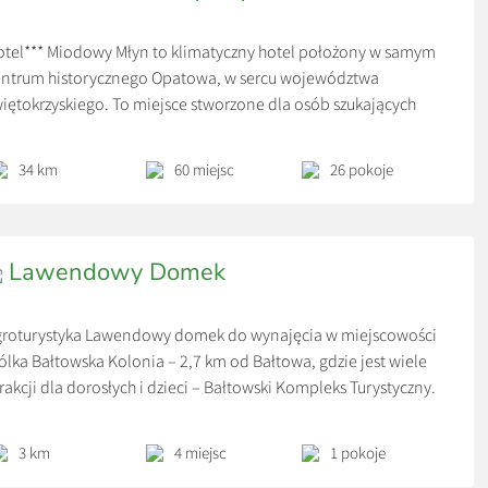
tel*** Miodowy Młyn to klimatyczny hotel położony w samym
ntrum historycznego Opatowa, w sercu województwa
iętokrzyskiego. To miejsce stworzone dla osób szukających
pokojnego wypoczynku, komfortowych noclegów oraz
jątkowej atmosfery z dala od dużych, bezosobowych hoteli.
34 km
60 miejsc
26 pokoje
Lawendowy Domek
groturystyka Lawendowy domek do wynajęcia w miejscowości
lka Bałtowska Kolonia – 2,7 km od Bałtowa, gdzie jest wiele
rakcji dla dorosłych i dzieci – Bałtowski Kompleks Turystyczny.
m jest tylko jeden (na wyłączność dla Państwa, bez gospodarzy
 posesji) , posiada salon z aneksem kuchennym, 2 sypialnie
3 km
4 miejsc
1 pokoje
raz łazienkę. Lawendowy domek posiada ogrzewanie