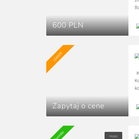
Ba
c
za
600 PLN
Ka
zł
LEADER
K
Ko
ko
po
za
Zapytaj o cene
Ambasador
Hotel