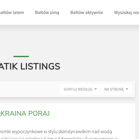
Bałtów latem
Bałtów zimą
Bałtów aktywnie
Wyszukaj no
ATIK LISTINGS
SORTUJ WEDŁUG
NA STRONĘ
KRAINA PORAJ
omki wypoczynkowe w stylu skandynawskim nad wodą
ajdujące się zaledwie 5 km od Kompleksu Turystycznego w