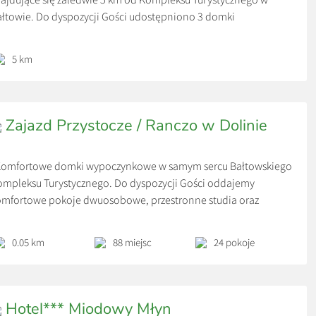
łtowie. Do dyspozycji Gości udostępniono 3 domki
zteroosobowe z pełnym wyposażeniem RTV i AGD w
chwycającym miejscu. Spokój, cisza oraz urokliwy krajobraz.
5 km
żdy domek ma własne jeziorko na wyłączność. Ceny: *600
/doba *Cena za wynajem całego domku, przy […]
Zajazd Przystocze / Ranczo w Dolinie
omfortowe domki wypoczynkowe w samym sercu Bałtowskiego
mpleksu Turystycznego. Do dyspozycji Gości oddajemy
mfortowe pokoje dwuosobowe, przestronne studia oraz
koje typu hostelowego. Cena ustalana indywidualnie w
leżności od standardu oraz liczby gości.
0.05 km
88 miejsc
24 pokoje
Hotel*** Miodowy Młyn