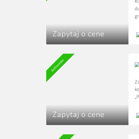
Kl
du
gr
do
ja
Zapytaj o cene
ki
Ambasador
Z
k
„P
sp
sz
Zapytaj o cene
so