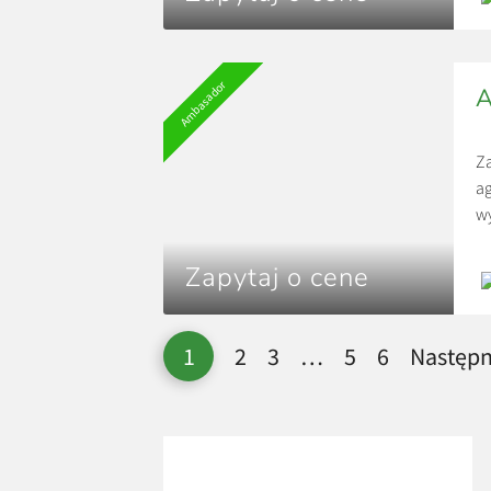
Ambasador
A
Z
ag
wy
si
zi
Zapytaj o cene
1
2
3
…
5
6
Następn