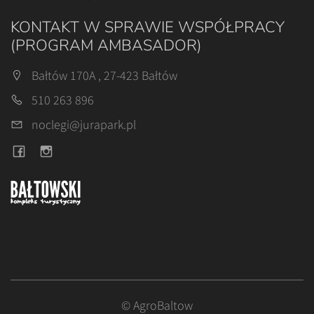
KONTAKT W SPRAWIE WSPÓŁPRACY
(PROGRAM AMBASADOR)
Bałtów 170A , 27-423 Bałtów
510 263 896
noclegi@jurapark.pl
© AgroBaltow