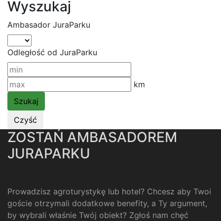
Wyszukaj
Ambasador JuraParku
Odległość od JuraParku
km
ZOSTAŃ AMBASADOREM
JURAPARKU
Prowadzisz agroturystykę lub hotel? Chcesz aby Twoi
goście otrzymali dodatkowe benefity, a Ty argument,
by wybrali właśnie Twój obiekt? Zgłoś nam chęć