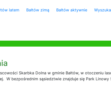
łtów latem
Bałtów zimą
Bałtów aktywnie
Wyszuka
ia
jscowości Skarbka Dolna w gminie Bałtów, w otoczeniu las
ej. W bezpośrednim sąsiedztwie znajduje się Park Linowy