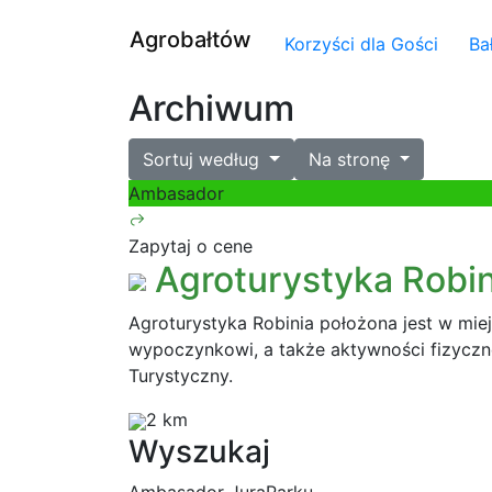
Agrobałtów
Korzyści dla Gości
Ba
Archiwum
Sortuj według
Na stronę
Ambasador
Zapytaj o cene
Agroturystyka Robin
Agroturystyka Robinia położona jest w mie
wypoczynkowi, a także aktywności fizyczn
Turystyczny.
2 km
Wyszukaj