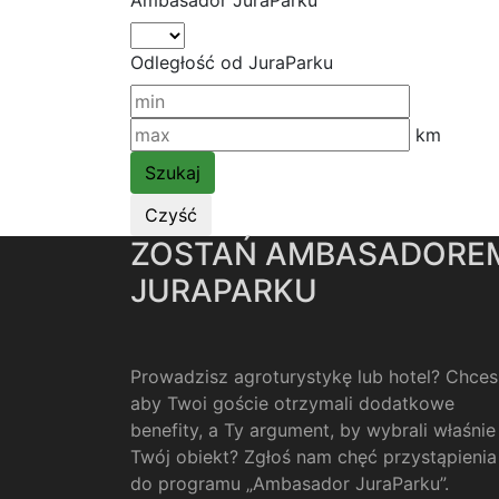
Ambasador JuraParku
Odległość od JuraParku
km
ZOSTAŃ AMBASADORE
JURAPARKU
Prowadzisz agroturystykę lub hotel? Chces
aby Twoi goście otrzymali dodatkowe
benefity, a Ty argument, by wybrali właśnie
Twój obiekt? Zgłoś nam chęć przystąpienia
do programu „Ambasador JuraParku”.