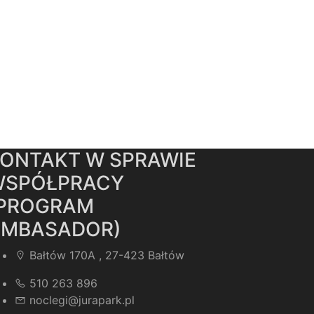
ONTAKT W SPRAWIE
WSPÓŁPRACY
(PROGRAM
AMBASADOR)
Bałtów 170A , 27-423 Bałtów
510 263 896
noclegi@jurapark.pl