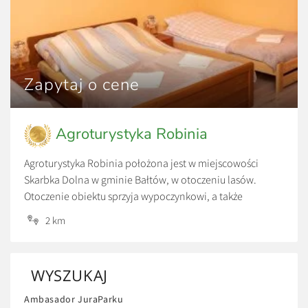
Zapytaj o cene
Agroturystyka Robinia
Agroturystyka Robinia położona jest w miejscowości
Skarbka Dolna w gminie Bałtów, w otoczeniu lasów.
Otoczenie obiektu sprzyja wypoczynkowi, a także
aktywności fizycznej. W bezpośrednim sąsiedztwie
2 km
znajduje się Park Linowy Skarbka oraz Bałtowski Kompleks
Turystyczny.
WYSZUKAJ
Ambasador JuraParku