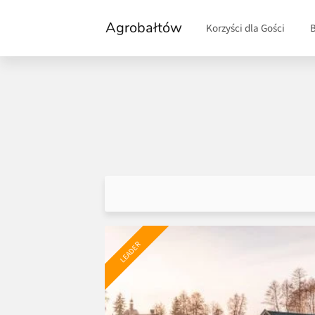
Agrobałtów
Korzyści dla Gości
LEADER