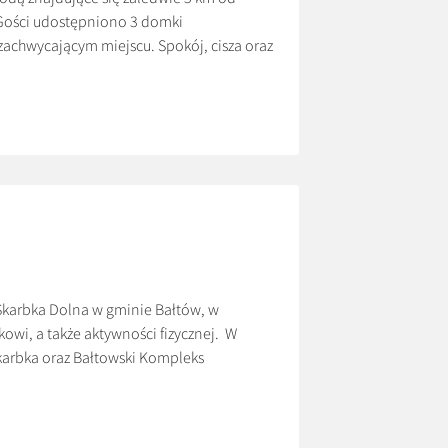
 Gości udostępniono 3 domki
achwycającym miejscu. Spokój, cisza oraz
na wyłączność. Ceny: *600 zł/doba *Cena
Skarbka Dolna w gminie Bałtów, w
owi, a także aktywności fizycznej. W
karbka oraz Bałtowski Kompleks