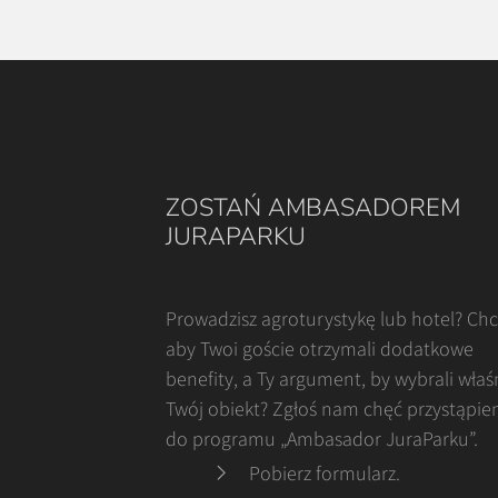
ZOSTAŃ AMBASADOREM
JURAPARKU
Prowadzisz agroturystykę lub hotel? Ch
aby Twoi goście otrzymali dodatkowe
benefity, a Ty argument, by wybrali właś
Twój obiekt? Zgłoś nam chęć przystąpie
do programu „Ambasador JuraParku”.
Pobierz formularz
.