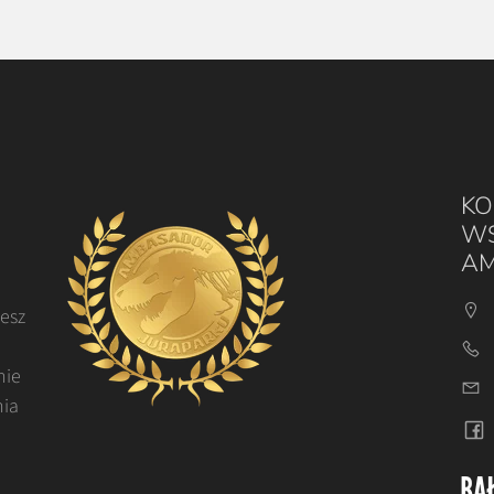
KO
WS
AM
cesz
nie
nia