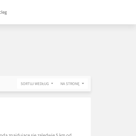
cleg
SORTUJ WEDŁUG
NA STRONĘ
ą znajdujące się zaledwie 5 km od