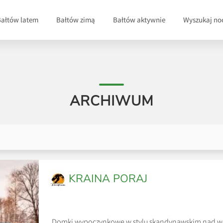
Bałtów latem
Bałtów zimą
Bałtów aktywnie
Wyszukaj no
ARCHIWUM
KRAINA PORAJ
Domki wypoczynkowe w stylu skandynawskim nad wod