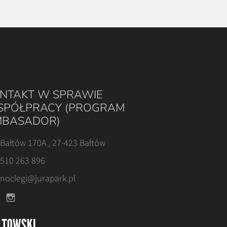
NTAKT W SPRAWIE
PÓŁPRACY (PROGRAM
BASADOR)
Bałtów 170A , 27-423 Bałtów
510 263 896
noclegi@jurapark.pl