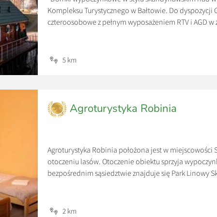
Kompleksu Turystycznego w Bałtowie. Do dyspozycji
czteroosobowe z pełnym wyposażeniem RTV i AGD w z
urokliwy krajobraz. Każdy domek ma własne jeziorko 
za wynajem całego domku, przy […]
5 km
Agroturystyka Robinia
Agroturystyka Robinia położona jest w miejscowości 
otoczeniu lasów. Otoczenie obiektu sprzyja wypoczynk
bezpośrednim sąsiedztwie znajduje się Park Linowy S
Turystyczny.
2 km