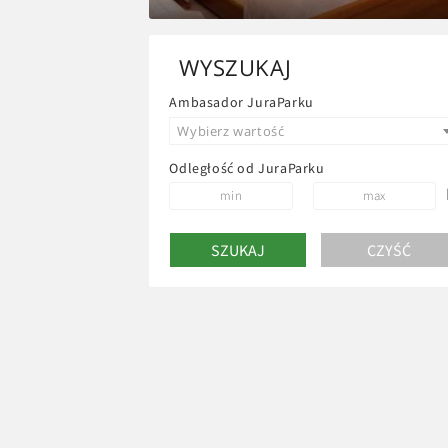
WYSZUKAJ
Ambasador JuraParku
Wybierz wartość
Odległość od JuraParku