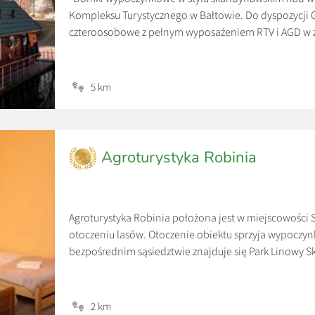
Kompleksu Turystycznego w Bałtowie. Do dyspozycji
czteroosobowe z pełnym wyposażeniem RTV i AGD w z
urokliwy krajobraz. Każdy domek ma własne jeziorko 
za wynajem całego domku, przy […]
5 km
Agroturystyka Robinia
Agroturystyka Robinia położona jest w miejscowości 
otoczeniu lasów. Otoczenie obiektu sprzyja wypoczynk
bezpośrednim sąsiedztwie znajduje się Park Linowy S
Turystyczny.
2 km