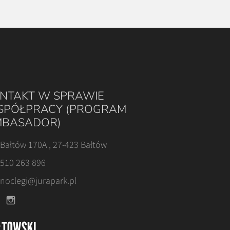
NTAKT W SPRAWIE
PÓŁPRACY (PROGRAM
BASADOR)
Bałtów 170A , 27-423 Bałtów
510 263 896
noclegi@jurapark.pl