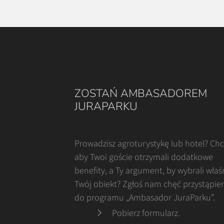
ZOSTAŃ AMBASADOREM
JURAPARKU
Prowadzisz agroturystykę lub hotel? Ch
aby Twoi goście otrzymali dodatkowe
benefity, a Ty argument, by wybrali właś
Twój obiekt? Zgłoś nam chęć przystąpie
do programu „Ambasador JuraParku”.
Pobierz formularz
.