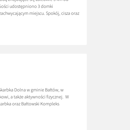
 Gości udostępniono 3 domki
achwycającym miejscu. Spokój, cisza oraz
na wyłączność. Ceny: *600 zł/doba *Cena
Skarbka Dolna w gminie Bałtów, w
owi, a także aktywności fizycznej. W
karbka oraz Bałtowski Kompleks