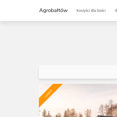
Agrobałtów
Korzyści dla Gości
LEADER