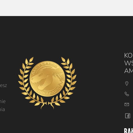
KO
WS
AM
cesz
nie
nia