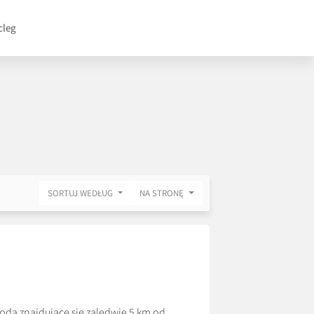
cleg
SORTUJ WEDŁUG
NA STRONĘ
ą znajdujące się zaledwie 5 km od