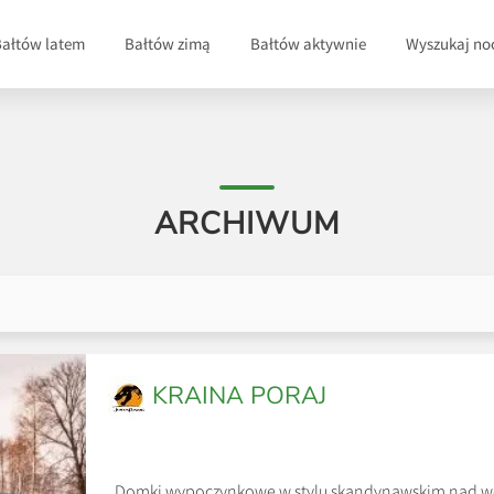
Bałtów latem
Bałtów zimą
Bałtów aktywnie
Wyszukaj no
ARCHIWUM
KRAINA PORAJ
Domki wypoczynkowe w stylu skandynawskim nad wod