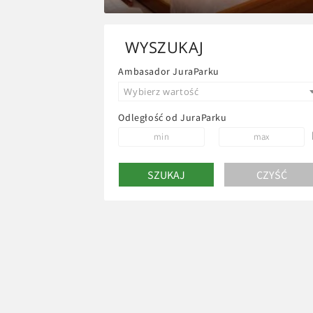
WYSZUKAJ
Ambasador JuraParku
Wybierz wartość
Odległość od JuraParku