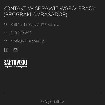
KONTAKT W SPRAWIE WSPÓŁPRACY
(PROGRAM AMBASADOR)
Bałtów 170A , 27-423 Bałtów
510 263 896
noclegi@jurapark.pl
© AgroBaltow