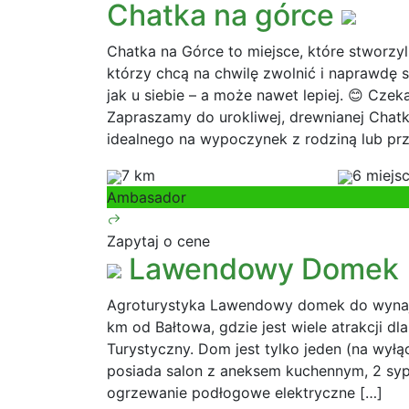
Chatka na górce
Chatka na Górce to miejsce, które stworzy
którzy chcą na chwilę zwolnić i naprawdę s
jak u siebie – a może nawet lepiej. 😊 Cz
Zapraszamy do urokliwej, drewnianej Chatk
idealnego na wypoczynek z rodziną lub prz
7 km
6 miejs
Ambasador
Zapytaj o cene
Lawendowy Domek
Agroturystyka Lawendowy domek do wynaję
km od Bałtowa, gdzie jest wiele atrakcji dl
Turystyczny. Dom jest tylko jeden (na wyłą
posiada salon z aneksem kuchennym, 2 syp
ogrzewanie podłogowe elektryczne […]