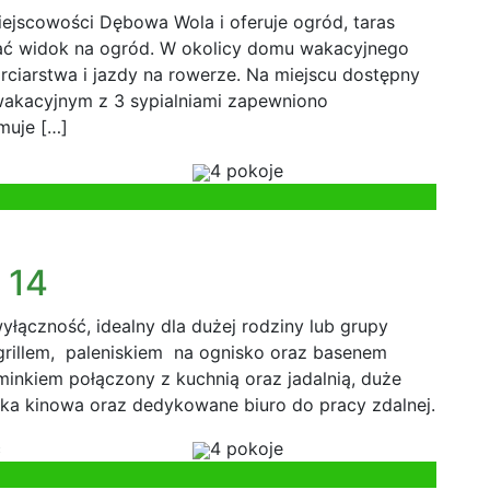
ejscowości Dębowa Wola i oferuje ogród, taras
iać widok na ogród. W okolicy domu wakacyjnego
rciarstwa i jazdy na rowerze. Na miejscu dostępny
wakacyjnym z 3 sypialniami zapewniono
muje […]
c
4 pokoje
 14
ączność, idealny dla dużej rodziny lub grupy
, grillem, paleniskiem na ognisko oraz basenem
minkiem połączony z kuchnią oraz jadalnią, duże
salka kinowa oraz dedykowane biuro do pracy zdalnej.
c
4 pokoje