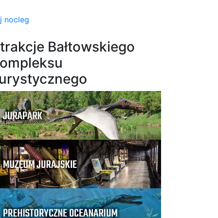
j nocleg
trakcje Bałtowskiego
ompleksu
urystycznego