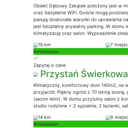
Obiekt Dębowy Zakątek położony jest w mi
oraz bezpłatne WiFi. Goście mogą podziw
panują doskonałe warunki do uprawiania na
jest bezpłatny prywatny parking. W domu 
klimatyzację oraz salon. Wyposażenie obej
19 km
7 miejs
Ambasador
Zapytaj o cene
Przystań Świerkowa
Klimatyczny, komfortowy dom 140m2, na wył
przyjaciół. Piękny ogród z 70 letnią sosną
(sezon letni). W domu przytulny salon z ko
studio rodzinne + 2 sypialnie, 2 łazienki, 
14 km
8 miejs
Ambasador