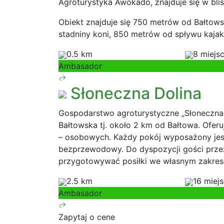
Agroturystyka Awokado, znajduje się w blis
Obiekt znajduje się 750 metrów od Bałto
stadniny koni, 850 metrów od spływu kaja
0.5 km
8 miejs
Ambasador
Słoneczna Dolina
Gospodarstwo agroturystyczne „Słoneczna 
Bałtowska tj. około 2 km od Bałtowa. Ofer
– osobowych. Każdy pokój wyposażony jest w
bezprzewodowy. Do dyspozycji gości przez
przygotowywać posiłki we własnym zakresie
2.5 km
16 miej
Ambasador
Zapytaj o cene