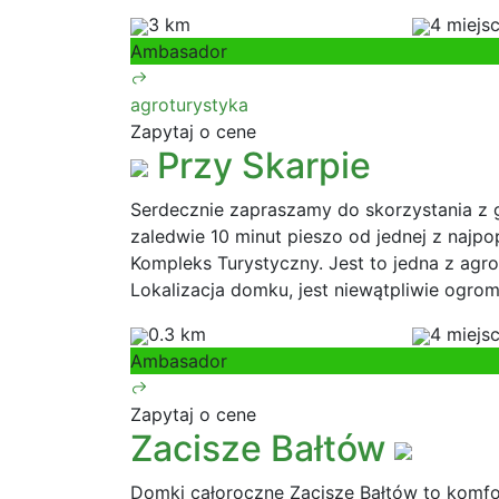
3 km
4 miejs
Ambasador
agroturystyka
Zapytaj o cene
Przy Skarpie
Serdecznie zapraszamy do skorzystania z go
zaledwie 10 minut pieszo od jednej z najpop
Kompleks Turystyczny. Jest to jedna z agrot
Lokalizacja domku, jest niewątpliwie ogro
0.3 km
4 miejs
Ambasador
Zapytaj o cene
Zacisze Bałtów
Domki całoroczne Zacisze Bałtów to komf