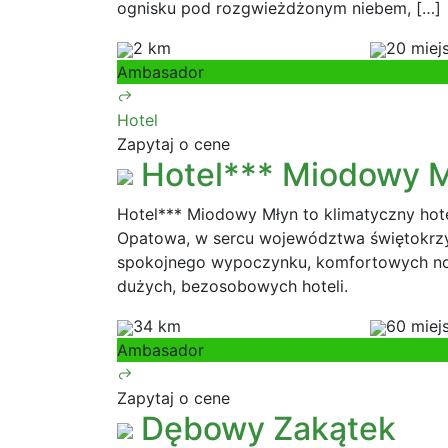
ognisku pod rozgwieżdżonym niebem, […]
2 km
20 miej
Ambasador
Hotel
Zapytaj o cene
Hotel*** Miodowy 
Hotel*** Miodowy Młyn to klimatyczny ho
Opatowa, w sercu województwa świętokrzy
spokojnego wypoczynku, komfortowych noc
dużych, bezosobowych hoteli.
34 km
60 miej
Ambasador
Zapytaj o cene
Dębowy Zakątek