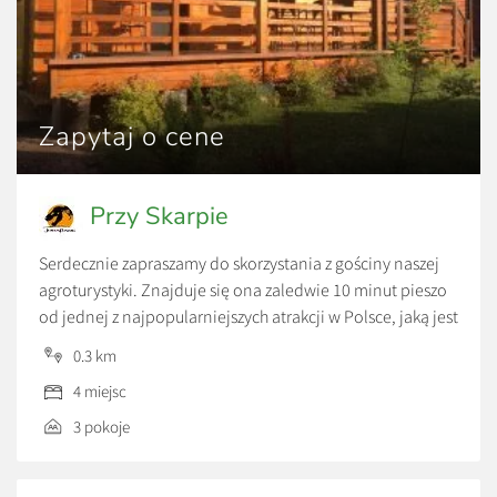
Zapytaj o cene
Przy Skarpie
Serdecznie zapraszamy do skorzystania z gościny naszej
agroturystyki. Znajduje się ona zaledwie 10 minut pieszo
od jednej z najpopularniejszych atrakcji w Polsce, jaką jest
Bałtowski Kompleks Turystyczny. Jest to jedna z
0.3 km
agroturystyk, które znajdują się najbliżej tego obiektu.
4 miejsc
Lokalizacja domku, jest niewątpliwie ogromnym jego
atutem.
3 pokoje