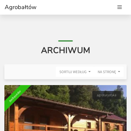
Agrobałtów
ARCHIWUM
SORTUJ WEDŁUG
NA STRONĘ
Ambasador
agroturystyka