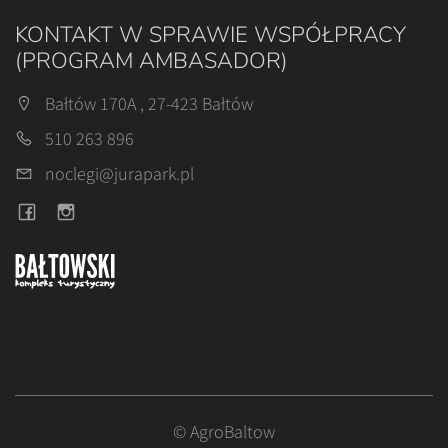
KONTAKT W SPRAWIE WSPÓŁPRACY
(PROGRAM AMBASADOR)
Bałtów 170A , 27-423 Bałtów
510 263 896
noclegi@jurapark.pl
© AgroBaltow