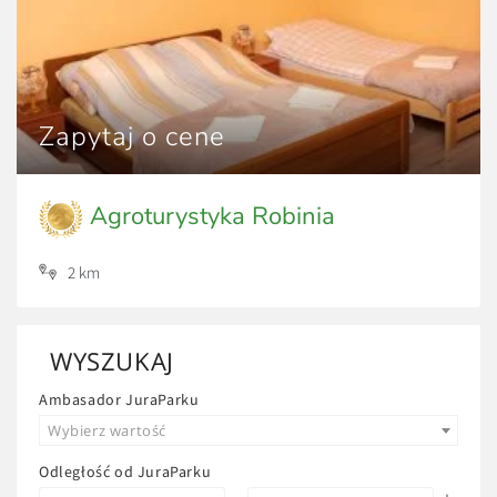
Zapytaj o cene
Agroturystyka Robinia
2 km
WYSZUKAJ
Ambasador JuraParku
Wybierz wartość
Odległość od JuraParku