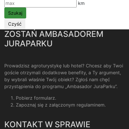
km
ZOSTAŃ AMBASADOREM
JURAPARKU
Prowadzisz agroturystykę lub hotel? Chcesz aby Twoi
goście otrzymali dodatkowe benefity, a Ty argument,
by wybrali właśnie Twój obiekt? Zgłoś nam chęć
przystąpienia do programu „Ambasador JuraParku”.
Pobierz formularz
.
Zapoznaj się z załączonym regulaminem
.
KONTAKT W SPRAWIE