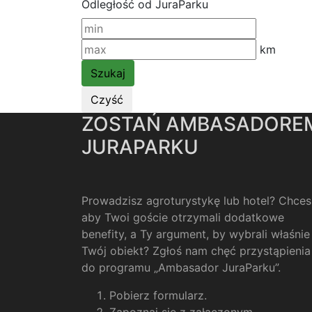
Odległość od JuraParku
km
ZOSTAŃ AMBASADORE
JURAPARKU
Prowadzisz agroturystykę lub hotel? Chces
aby Twoi goście otrzymali dodatkowe
benefity, a Ty argument, by wybrali właśnie
Twój obiekt? Zgłoś nam chęć przystąpienia
do programu „Ambasador JuraParku”.
Pobierz formularz
.