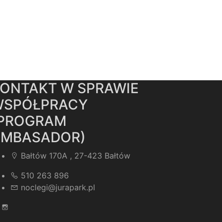
ONTAKT W SPRAWIE
WSPÓŁPRACY
(PROGRAM
AMBASADOR)
Bałtów 170A , 27-423 Bałtów
510 263 896
noclegi@jurapark.pl