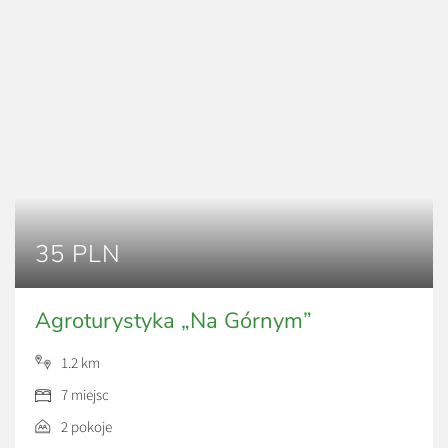
35 PLN
Agroturystyka „Na Górnym”
1.2 km
7 miejsc
2 pokoje