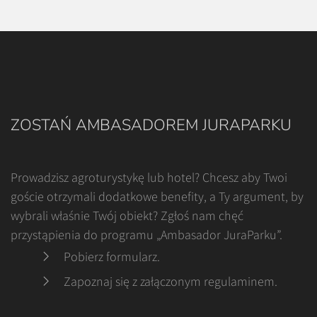
ZOSTAŃ AMBASADOREM JURAPARKU
Prowadzisz agroturystykę lub hotel? Chcesz aby Twoi
goście otrzymali dodatkowe benefity, a Ty argument, by
wybrali właśnie Twój obiekt? Zgłoś nam chęć
przystąpienia do programu „Ambasador JuraParku”.
Pobierz formularz
.
Zapoznaj się z załączonym regulaminem
.