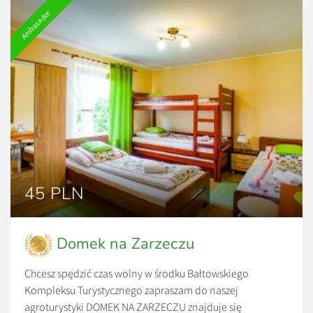
Ambasador
45 PLN
Domek na Zarzeczu
Chcesz spędzić czas wolny w środku Bałtowskiego
Kompleksu Turystycznego zapraszam do naszej
agroturystyki DOMEK NA ZARZECZU znajduje się