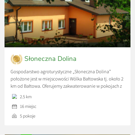
Słoneczna Dolina
Gospodarstwo agroturystyczne „Słoneczna Dolina”
położone jest w miejscowości Wólka Bałtowska tj. około 2
km od Bałtowa. Oferujemy zakwaterowanie w pokojach z
łazienkami 2,3,4 – osobowych. Każdy pokój wyposażony
2.5 km
jest w telewizor z telewizją satelitarną, czajnik
16 miejsc
bezprzewodowy. Do dyspozycji gości przeznaczona jest w
całości kuchnia, w której można przygotowywać posiłki
5 pokoje
we własnym zakresie, a także jadalnia. […]