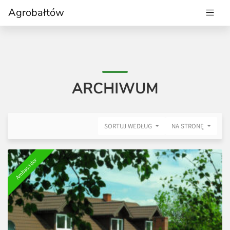
Agrobałtów
ARCHIWUM
SORTUJ WEDŁUG
NA STRONĘ
Ambasador