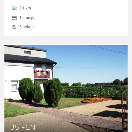
w centrum Bałtowskiego Kompleksu Turystycznego (obok
0.1 km
Jurajskiego Parku ,Krainy Koni , Parku Rozrywki ,
16 miejsc
Zwierzyńca, Wioski Czarownic i Api-spa). Zimą 50 m od
domu stoki narciarskie Szwajcaria Bałtowska z
5 pokoje
wyciągami orczykowym i krzesełkowym naśnieżane
sztucznie z bardzo dobrze wyposażoną
wypożyczalnią nart i desek snowboardowych. […]
35 PLN