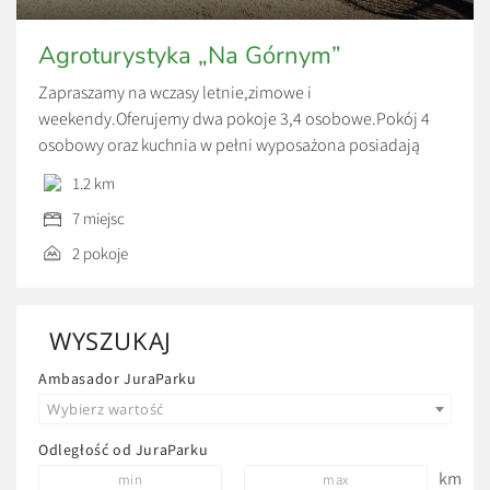
Agroturystyka „Na Górnym”
Zapraszamy na wczasy letnie,zimowe i
weekendy.Oferujemy dwa pokoje 3,4 osobowe.Pokój 4
osobowy oraz kuchnia w pełni wyposażona posiadają
bezpośrednie wyjście na zadaszony taras. Każdy pokój
1.2 km
dysponuje własną łazienką.Grill do dyspozycji gości.
7 miejsc
Zakwaterowanie/wykwaterowanie: od 14:00 do 10:00 Do
dyspozycji gości: Miejsce na ognisko, Grill, Kuchnia
2 pokoje
ogólnodostępna, Pralka ogólnodostępna, Deska do
prasowania / żelazko ogólnodostępne, Parking (w […]
WYSZUKAJ
Ambasador JuraParku
Wybierz wartość
Odległość od JuraParku
km