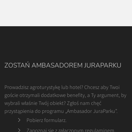
ZOSTAŃ AMBASADOREM JURAPARKU
Prowadzisz agroturystykę lub hotel? Chcesz aby Twoi
goście otrzymali dodatkowe benefity, a Ty argument, by
wybrali właśnie Twój obiekt? Zgłoś nam chęć
przystąpienia do programu „Ambasador JuraParku”.
Pobierz formularz
.
Zapoznaj się z załączonym regulaminem
.