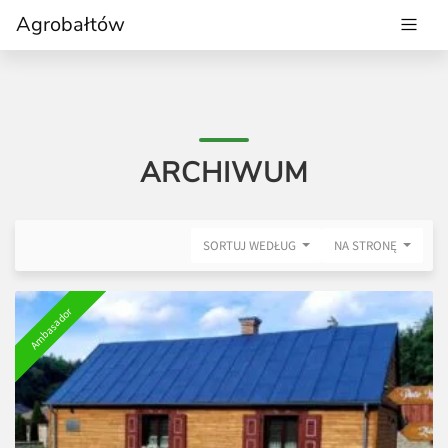
Agrobałtów
ARCHIWUM
SORTUJ WEDŁUG
NA STRONĘ
Ambasador