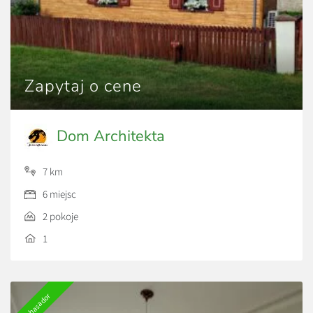
Zapytaj o cene
Dom Architekta
7 km
6 miejsc
2 pokoje
1
Ambasador