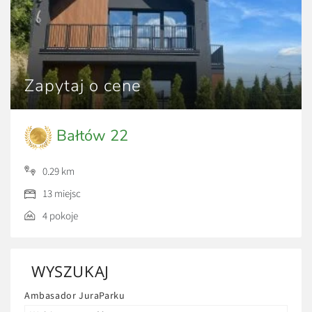
Zapytaj o cene
Bałtów 22
0.29 km
13 miejsc
4 pokoje
WYSZUKAJ
Ambasador JuraParku