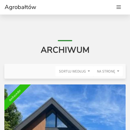
Agrobałtów
ARCHIWUM
SORTUJ WEDŁUG
NA STRONĘ
Ambasador