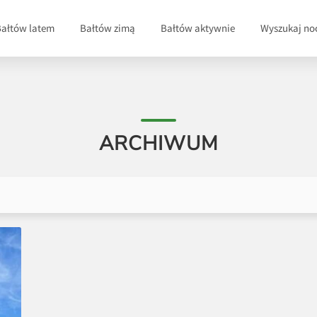
Bałtów latem
Bałtów zimą
Bałtów aktywnie
Wyszukaj no
ARCHIWUM