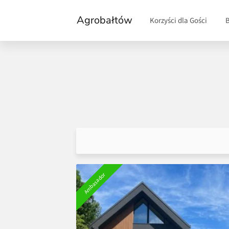
Agrobałtów
Korzyści dla Gości
Ambasador