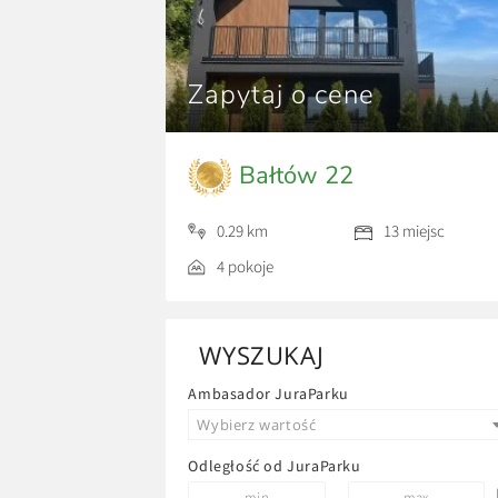
Zapytaj o cene
Bałtów 22
0.29 km
13 miejsc
4 pokoje
WYSZUKAJ
Ambasador JuraParku
Wybierz wartość
Odległość od JuraParku