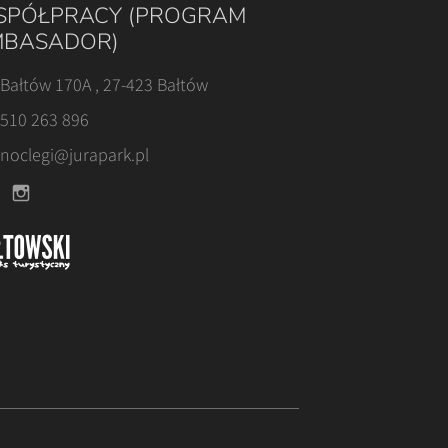
PÓŁPRACY (PROGRAM
BASADOR)
Bałtów 170A , 27-423 Bałtów
510 263 896
noclegi@jurapark.pl