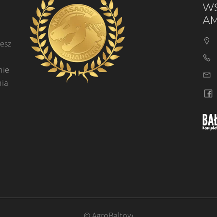
WS
AM
cesz
nie
nia
© AgroBaltow