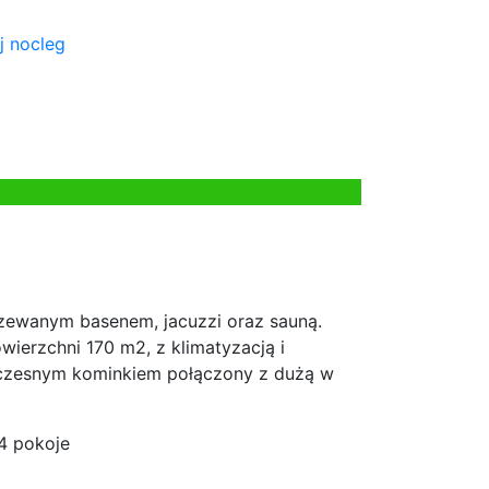
j nocleg
ewanym basenem, jacuzzi oraz sauną.
ierzchni 170 m2, z klimatyzacją i
woczesnym kominkiem połączony z dużą w
4 pokoje