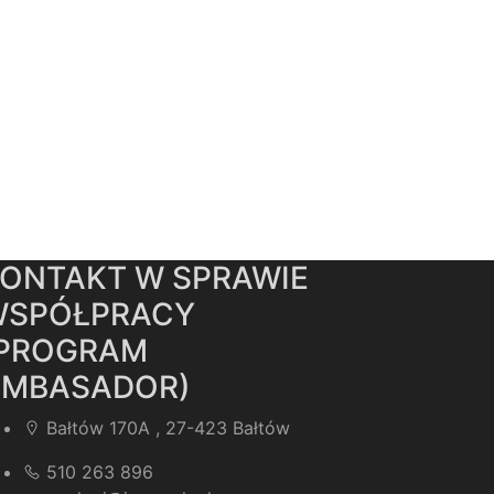
ONTAKT W SPRAWIE
WSPÓŁPRACY
(PROGRAM
AMBASADOR)
Bałtów 170A , 27-423 Bałtów
510 263 896