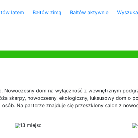
łtów latem
Bałtów zimą
Bałtów aktywnie
Wyszuka
. Nowoczesny dom na wyłączność z wewnętrznym podgrz
ża skarpy, nowoczesny, ekologiczny, luksusowy dom o pow
3 osób. Na parterze znajduje się przeszklony salon z no
13 miejsc