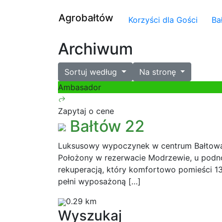
Agrobałtów
Korzyści dla Gości
Ba
Archiwum
Sortuj według
Na stronę
Ambasador
Zapytaj o cene
Bałtów 22
Luksusowy wypoczynek w centrum Bałtowa
Położony w rezerwacie Modrzewie, u podnó
rekuperacją, który komfortowo pomieści 1
pełni wyposażoną […]
0.29 km
Wyszukaj