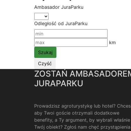
Ambasador JuraParku
Odległość od JuraParku
km
ZOSTAŃ AMBASADORE
JURAPARKU
Prowadzisz agroturystykę lub hotel? Chces
aby Twoi goście otrzymali dodatkowe
benefity, a Ty argument, by wybrali właśnie
Twój obiekt? Zgłoś nam chęć przystąpienia