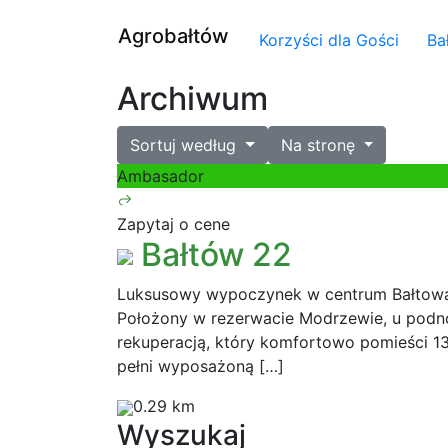
Agrobałtów
Korzyści dla Gości
Ba
Archiwum
Sortuj według
Na stronę
Ambasador
Zapytaj o cene
Bałtów 22
Luksusowy wypoczynek w centrum Bałtowa
Położony w rezerwacie Modrzewie, u podnó
rekuperacją, który komfortowo pomieści 1
pełni wyposażoną […]
0.29 km
Wyszukaj