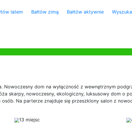
łtów latem
Bałtów zimą
Bałtów aktywnie
Wyszuka
. Nowoczesny dom na wyłączność z wewnętrznym podgrz
ża skarpy, nowoczesny, ekologiczny, luksusowy dom o pow
3 osób. Na parterze znajduje się przeszklony salon z no
13 miejsc