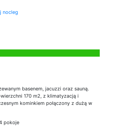
j nocleg
ewanym basenem, jacuzzi oraz sauną.
ierzchni 170 m2, z klimatyzacją i
woczesnym kominkiem połączony z dużą w
4 pokoje