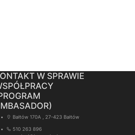
ONTAKT W SPRAWIE
WSPÓŁPRACY
(PROGRAM
AMBASADOR)
Bałtów 170A , 27-423 Bałtów
510 263 896