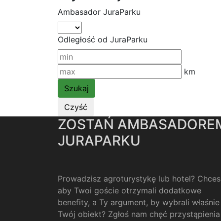
Ambasador JuraParku
Odległość od JuraParku
km
ZOSTAŃ AMBASADORE
JURAPARKU
Prowadzisz agroturystykę lub hotel? Chces
aby Twoi goście otrzymali dodatkowe
benefity, a Ty argument, by wybrali właśnie
Twój obiekt? Zgłoś nam chęć przystąpienia