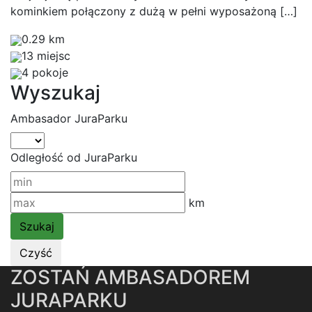
kominkiem połączony z dużą w pełni wyposażoną […]
0.29 km
13 miejsc
4 pokoje
Wyszukaj
Ambasador JuraParku
Odległość od JuraParku
km
ZOSTAŃ AMBASADOREM
JURAPARKU