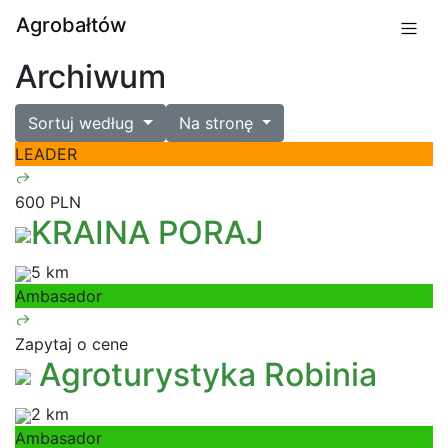
Agrobałtów
Archiwum
Sortuj według
Na stronę
LEADER
600 PLN
KRAINA PORAJ
5 km
Ambasador
Zapytaj o cene
Agroturystyka Robinia
2 km
Ambasador