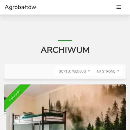
Agrobałtów
ARCHIWUM
SORTUJ WEDŁUG
NA STRONĘ
Ambasador