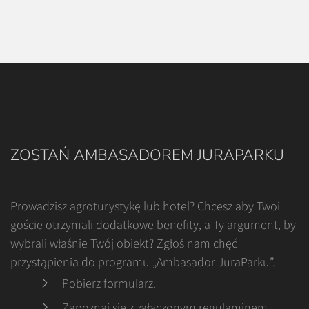
ZOSTAŃ AMBASADOREM JURAPARKU
Prowadzisz agroturystykę lub hotel? Chcesz aby Twoi
goście otrzymali dodatkowe benefity, a Ty argument, by
wybrali właśnie Twój obiekt? Zgłoś nam chęć
przystąpienia do programu „Ambasador JuraParku”.
Pobierz formularz
.
Zapoznaj się z załączonym regulaminem
.