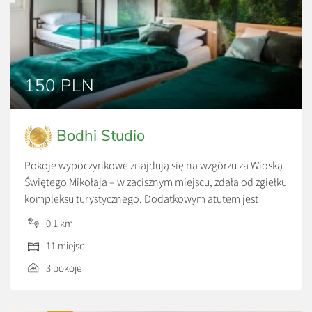
150 PLN
Bodhi Studio
Pokoje wypoczynkowe znajdują się na wzgórzu za Wioską
Świętego Mikołaja – w zacisznym miejscu, zdała od zgiełku
kompleksu turystycznego. Dodatkowym atutem jest
sąsiedztwo Studia Masażu Bodhi – koniecznie umówcie się
0.1 km
na relaksujące masaże lub saunowanie. Tylko 500 metrów
11 miejsc
od Bodhi Studio znajduje się gastronomia „Zajazd
Przystocze” – gdzie serwowane są śniadania w formie
3 pokoje
bufetu. Położona […]