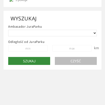
bufetu. Położona […]
WYSZUKAJ
Ambasador JuraParku
Odległość od JuraParku
km