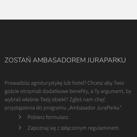
ZOSTAŃ AMBASADOREM JURAPARKU
Prowadzisz agroturystykę lub hotel? Chcesz aby Twoi
goście otrzymali dodatkowe benefity, a Ty argument, by
wybrali właśnie Twój obiekt? Zgłoś nam chęć
przystąpienia do programu „Ambasador JuraParku”.
Pobierz formularz
.
Zapoznaj się z załączonym regulaminem
.