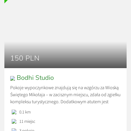
150 PLN
Bodhi Studio
Pokoje wypoczynkowe znajdują się na wzgórzu za Wioską
Świętego Mikołaja – w zacisznym miejscu, zdała od zgiełku
kompleksu turystycznego. Dodatkowym atutem jest
sąsiedztwo Studia Masażu Bodhi – koniecznie umówcie się
0.1 km
na relaksujące masaże lub saunowanie. Tylko 500 metrów
11 miejsc
od Bodhi Studio znajduje się gastronomia „Zajazd
Przystocze” – gdzie serwowane są śniadania w formie
3 pokoje