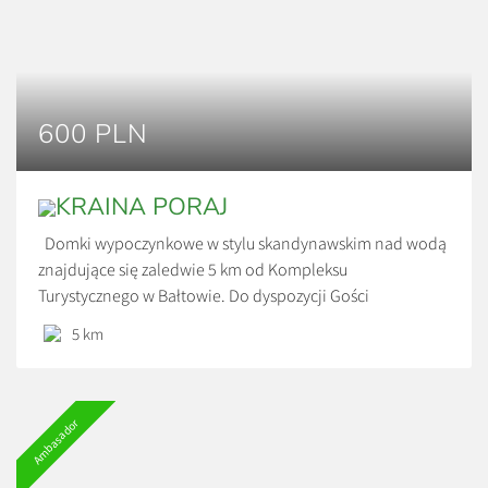
600 PLN
KRAINA PORAJ
Domki wypoczynkowe w stylu skandynawskim nad wodą
znajdujące się zaledwie 5 km od Kompleksu
Turystycznego w Bałtowie. Do dyspozycji Gości
udostępniono 3 domki czteroosobowe z pełnym
5 km
wyposażeniem RTV i AGD w zachwycającym miejscu.
Spokój, cisza oraz urokliwy krajobraz. Każdy domek ma
własne jeziorko na wyłączność. Ceny: *600 zł/doba *Cena
Ambasador
za wynajem całego domku, przy […]