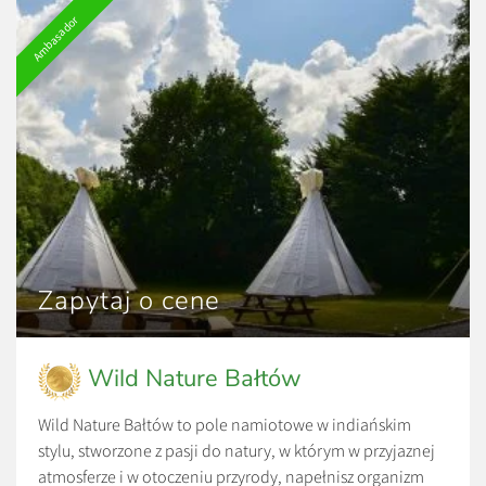
Ambasador
Zapytaj o cene
Wild Nature Bałtów
Wild Nature Bałtów to pole namiotowe w indiańskim
stylu, stworzone z pasji do natury, w którym w przyjaznej
atmosferze i w otoczeniu przyrody, napełnisz organizm