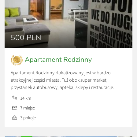
500 PLN
Apartament Rodzinny
Apartament Rodzinny zlokalizowany jest w bardzo
atrakcyjnej części miasta. Tuż obok super market,
przystanek autobusowy, apteka, sklepy i restauracje.
Nieopodal stacja benzynowa, Ostrowiecki Browar Kultury,
14 km
kryta pływalnia, kluby fitness, liczne lokale usługowe.
7 miejsc
Parking przy budynku. Osobne wejście. Apartament o pow
68 metrów składa się z dwóch oddzielnych sypialni ( łóżka
3 pokoje
małżeńskie lub pojedyncze), dużego salonu […]