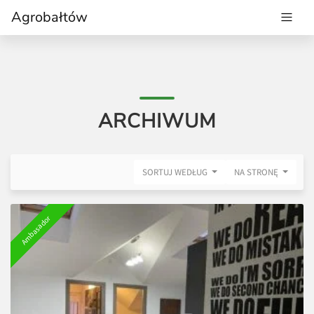
Agrobałtów
ARCHIWUM
SORTUJ WEDŁUG
NA STRONĘ
Ambasador