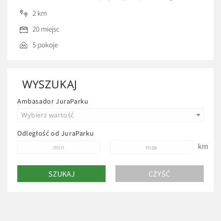
pozytywna energią. Jeśli zależy wam na wypoczynku na
2 km
łonie natury, w spokojnym miejscu. Aby po przebudzeniu
20 miejsc
słyszeć śpiew ptaków, natomiast wieczorem wspólnie z
sąsiadami zasiąść przy ognisku pod rozgwieżdżonym
5 pokoje
niebem, […]
WYSZUKAJ
Ambasador JuraParku
Wybierz wartość
Odległość od JuraParku
km