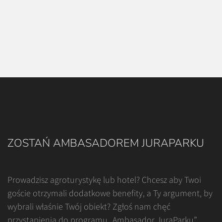
ZOSTAŃ AMBASADOREM JURAPARKU
Prowadzisz agroturystykę lub hotel? Chcesz aby Twoi
goście otrzymali dodatkowe benefity, a Ty argument, by
wybrali właśnie Twój obiekt? Zgłoś nam chęć
przystąpienia do programu „Ambasador JuraParku”.