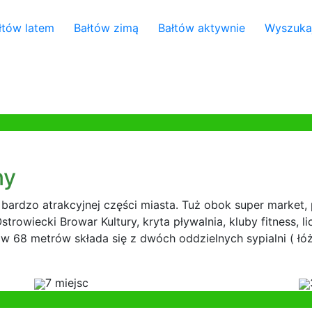
łtów latem
Bałtów zimą
Bałtów aktywnie
Wyszuka
ny
bardzo atrakcyjnej części miasta. Tuż obok super market, 
trowiecki Browar Kultury, kryta pływalnia, kluby fitness, l
 68 metrów składa się z dwóch oddzielnych sypialni ( łó
7 miejsc