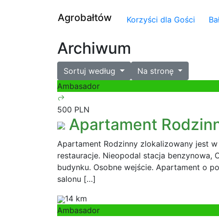
Agrobałtów
Korzyści dla Gości
Ba
Archiwum
Sortuj według
Na stronę
Ambasador
500 PLN
Apartament Rodzin
Apartament Rodzinny zlokalizowany jest w 
restauracje. Nieopodal stacja benzynowa, Os
budynku. Osobne wejście. Apartament o pow
salonu […]
14 km
Ambasador