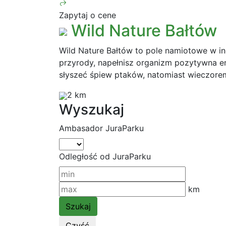
Zapytaj o cene
Wild Nature Bałtów
Wild Nature Bałtów to pole namiotowe w ind
przyrody, napełnisz organizm pozytywna en
słyszeć śpiew ptaków, natomiast wieczore
2 km
Wyszukaj
Ambasador JuraParku
Odległość od JuraParku
km