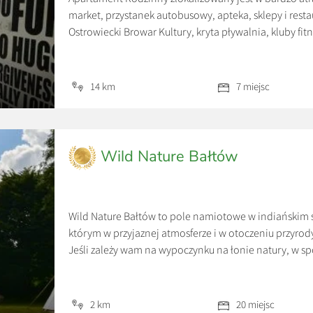
market, przystanek autobusowy, apteka, sklepy i rest
Ostrowiecki Browar Kultury, kryta pływalnia, kluby fitn
budynku. Osobne wejście. Apartament o pow 68 metró
( łóżka małżeńskie lub pojedyncze), dużego salonu […
14 km
7 miejsc
Wild Nature Bałtów
Wild Nature Bałtów to pole namiotowe w indiańskim st
którym w przyjaznej atmosferze i w otoczeniu przyro
Jeśli zależy wam na wypoczynku na łonie natury, w s
słyszeć śpiew ptaków, natomiast wieczorem wspólnie 
rozgwieżdżonym niebem, […]
2 km
20 miejsc