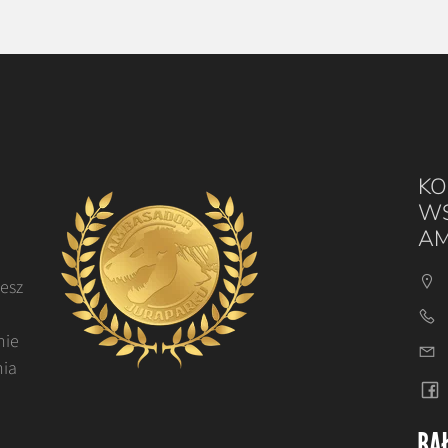
KO
WS
AM
cesz
nie
nia