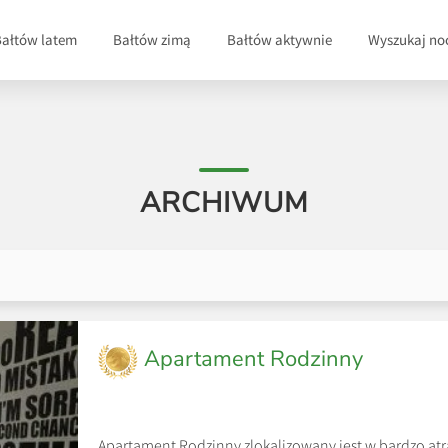
Bałtów latem
Bałtów zimą
Bałtów aktywnie
Wyszukaj no
ARCHIWUM
Apartament Rodzinny
Apartament Rodzinny zlokalizowany jest w bardzo atra