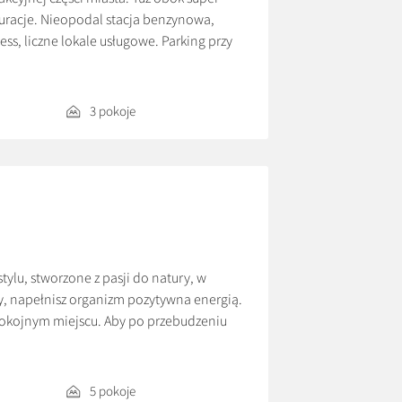
auracje. Nieopodal stacja benzynowa,
ess, liczne lokale usługowe. Parking przy
w składa się z dwóch oddzielnych sypialni
]
3 pokoje
ylu, stworzone z pasji do natury, w
dy, napełnisz organizm pozytywna energią.
pokojnym miejscu. Aby po przebudzeniu
z sąsiadami zasiąść przy ognisku pod
5 pokoje