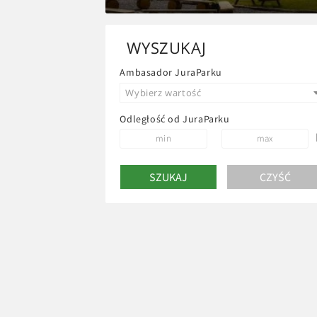
WYSZUKAJ
Ambasador JuraParku
Wybierz wartość
Odległość od JuraParku