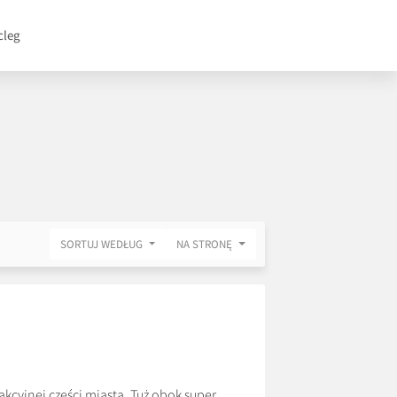
cleg
SORTUJ WEDŁUG
NA STRONĘ
kcyjnej części miasta. Tuż obok super