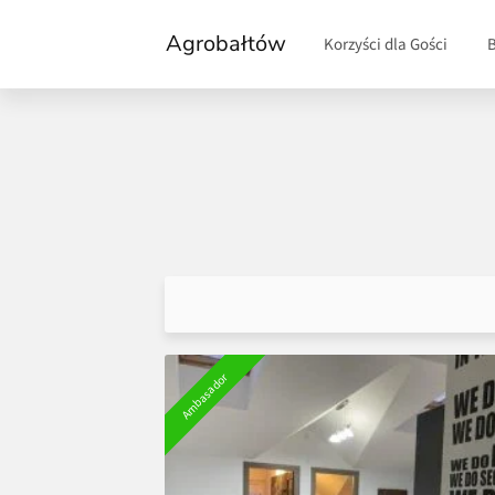
Agrobałtów
Korzyści dla Gości
Ambasador