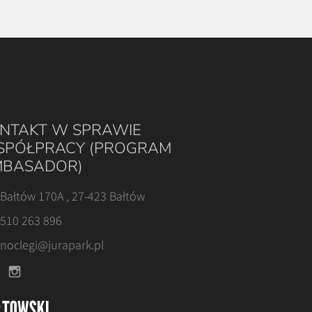
NTAKT W SPRAWIE
PÓŁPRACY (PROGRAM
BASADOR)
Bałtów 170A , 27-423 Bałtów
510 263 896
noclegi@jurapark.pl