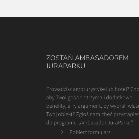
ZOSTAŃ AMBASADOREM
JURAPARKU
Prowadzisz agroturystykę lub hotel? Ch
aby Twoi goście otrzymali dodatkowe
benefity, a Ty argument, by wybrali właś
Twój obiekt? Zgłoś nam chęć przystąpie
do programu „Ambasador JuraParku”.
Pobierz formularz
.