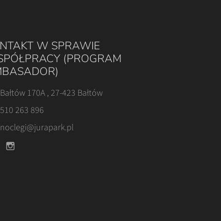
NTAKT W SPRAWIE
PÓŁPRACY (PROGRAM
BASADOR)
Bałtów 170A , 27-423 Bałtów
510 263 896
noclegi@jurapark.pl