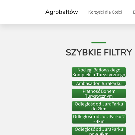
Agrobałtów
Korzyści dla Gości
SZYBKIE FILTRY
Noclegi Bałtowskiego
Kompleksu Turystycznego
Ambasador JuraParku
Płatność Bonem
Turystycznym
Odległość od JuraParku
do 2km
Odległość od JuraParku 2
- 4km
Odległość od JuraParku
pow. 4km