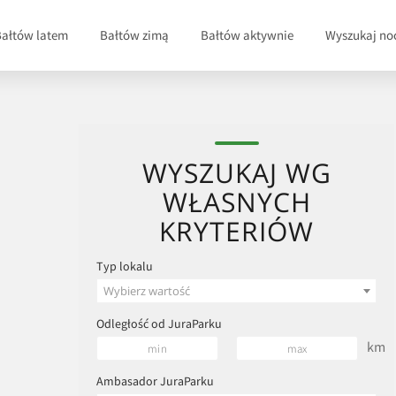
Bałtów latem
Bałtów zimą
Bałtów aktywnie
Wyszukaj no
WYSZUKAJ WG
WŁASNYCH
KRYTERIÓW
Typ lokalu
Wybierz wartość
Odległość od JuraParku
km
Ambasador JuraParku