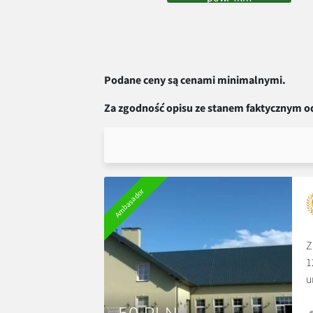
Podane ceny są cenami minimalnymi.
Za zgodność opisu ze stanem faktycznym o
Ambasador
Z
1
u
O
s