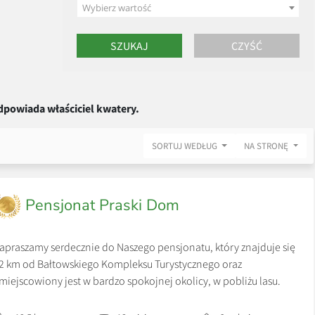
Wybierz wartość
dpowiada właściciel kwatery.
SORTUJ WEDŁUG
NA STRONĘ
Pensjonat Praski Dom
apraszamy serdecznie do Naszego pensjonatu, który znajduje się
2 km od Bałtowskiego Kompleksu Turystycznego oraz
miejscowiony jest w bardzo spokojnej okolicy, w pobliżu lasu.
kolica Pensjonatu Praski Dom idealnie nadaje się na długie
pacery oraz wycieczki rowerowe, gwarantujemy naturalny klimat z