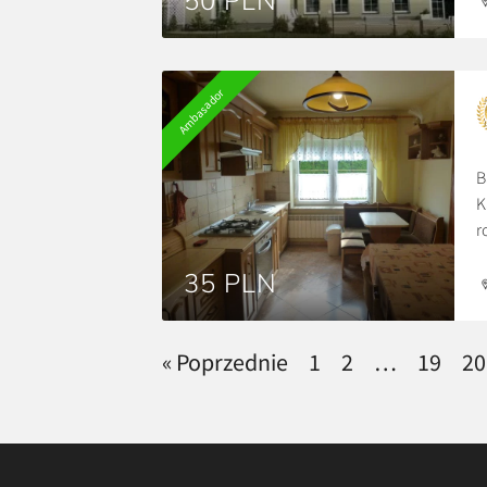
50 PLN
n
t
Ambasador
B
K
r
u
35 PLN
D
p
w
« Poprzednie
1
2
…
19
20