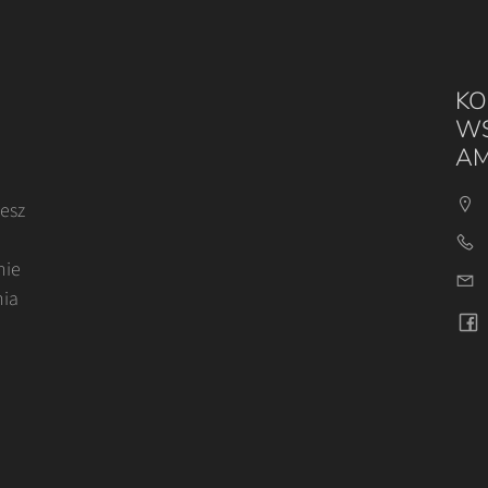
KO
WS
AM
cesz
nie
nia