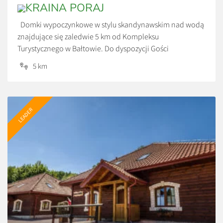
KRAINA PORAJ
Domki wypoczynkowe w stylu skandynawskim nad wodą
znajdujące się zaledwie 5 km od Kompleksu
Turystycznego w Bałtowie. Do dyspozycji Gości
udostępniono 3 domki czteroosobowe z pełnym
5 km
wyposażeniem RTV i AGD w zachwycającym miejscu.
Spokój, cisza oraz urokliwy krajobraz. Każdy domek ma
własne jeziorko na wyłączność. Ceny: *600 zł/doba *Cena
za wynajem całego domku, przy […]
LEADER