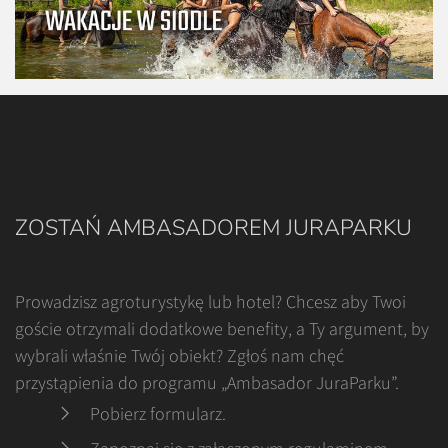
ZOSTAŃ AMBASADOREM JURAPARKU
Prowadzisz agroturystykę lub hotel? Chcesz aby Twoi
goście otrzymali dodatkowe benefity, a Ty argument, by
wybrali właśnie Twój obiekt? Zgłoś nam chęć
przystąpienia do programu „Ambasador JuraParku”.
Pobierz formularz
.