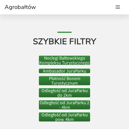
Agrobałtów
SZYBKIE FILTRY
Noclegi Bałtowskiego
Kompleksu Turystycznego
Ambasador JuraParku
Płatność Bonem
Turystycznym
Odległość od JuraParku
do 2km
Odległość od JuraParku 2
- 4km
Odległość od JuraParku
pow. 4km