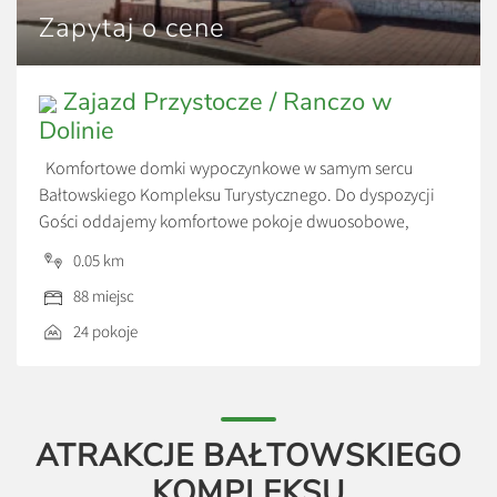
Zapytaj o cene
Zajazd Przystocze / Ranczo w
Dolinie
Komfortowe domki wypoczynkowe w samym sercu
Bałtowskiego Kompleksu Turystycznego. Do dyspozycji
Gości oddajemy komfortowe pokoje dwuosobowe,
przestronne studia oraz pokoje typu hostelowego. Cena
0.05 km
ustalana indywidualnie w zależności od standardu oraz
88 miejsc
liczby gości.
24 pokoje
ATRAKCJE BAŁTOWSKIEGO
KOMPLEKSU