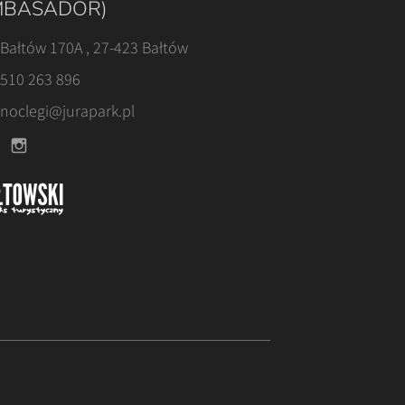
BASADOR)
Bałtów 170A , 27-423 Bałtów
510 263 896
noclegi@jurapark.pl