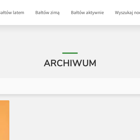
Bałtów latem
Bałtów zimą
Bałtów aktywnie
Wyszukaj no
ARCHIWUM