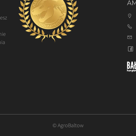
AM
cesz
nie
nia
© AgroBaltow