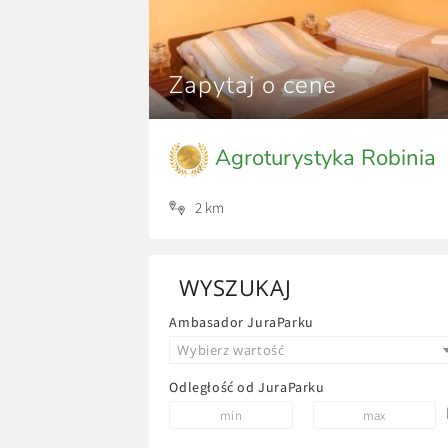
Zapytaj o cene
Agroturystyka Robinia
2 km
WYSZUKAJ
Ambasador JuraParku
Wybierz wartość
Odległość od JuraParku