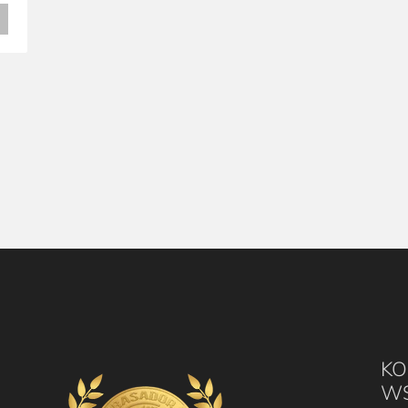
KO
WS