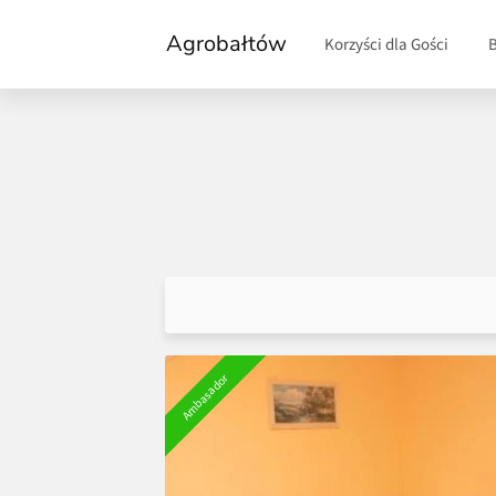
Agrobałtów
Korzyści dla Gości
Ambasador