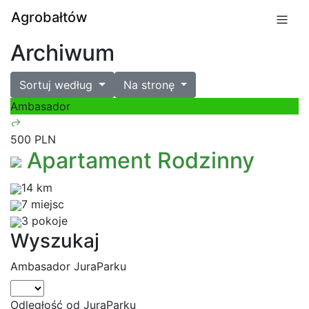
Agrobałtów
Archiwum
Sortuj według
Na stronę
Ambasador
500 PLN
Apartament Rodzinny
14 km
7 miejsc
3 pokoje
Wyszukaj
Ambasador JuraParku
Odległość od JuraParku