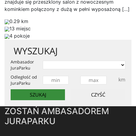
znajduje się przeszklony salon z nowoczesnym
kominkiem połączony z dużą w pełni wyposażoną […]
0.29 km
13 miejsc
4 pokoje
WYSZUKAJ
Ambasador
JuraParku
Odległość od
km
JuraParku
ZOSTAŃ AMBASADOREM
JURAPARKU