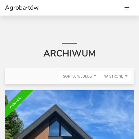
Agrobałtów
ARCHIWUM
SORTUJ WEDŁUG
NA STRONĘ
Ambasador