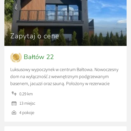
Zapytaj o cene
Bałtów 22
Luksusowy wypoczynek w centrum Bałtowa. Nowoczesny
dom na wyłączność z wewnętrznym podgrzewanym
basenem, jacuzzi oraz sauną. Położony w rezerwacie
Modrzewie, u podnóża skarpy, nowoczesny, ekologiczny,
0.29 km
luksusowy dom o powierzchni 170 m2, z klimatyzacją i
13 miejsc
rekuperacją, który komfortowo pomieści 13 osób. Na
parterze znajduje się przeszklony salon z nowoczesnym
4 pokoje
kominkiem połączony z dużą w pełni wyposażoną […]