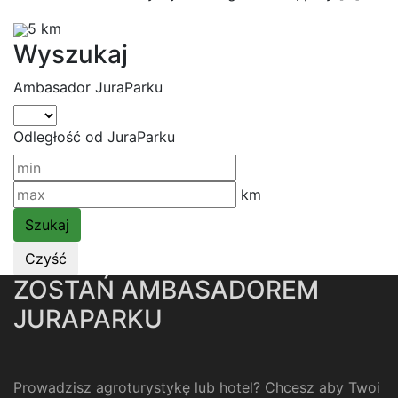
5 km
Wyszukaj
Ambasador JuraParku
Odległość od JuraParku
km
ZOSTAŃ AMBASADOREM
JURAPARKU
Prowadzisz agroturystykę lub hotel? Chcesz aby Twoi