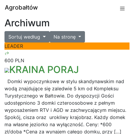
Agrobałtów
Archiwum
Sortuj według
Na stronę
LEADER
600 PLN
KRAINA PORAJ
Domki wypoczynkowe w stylu skandynawskim nad
wodą znajdujące się zaledwie 5 km od Kompleksu
Turystycznego w Bałtowie. Do dyspozycji Gości
udostępniono 3 domki czteroosobowe z pełnym
wyposażeniem RTV i AGD w zachwycającym miejscu.
Spokój, cisza oraz urokliwy krajobraz. Każdy domek
ma własne jeziorko na wyłączność. Ceny: *600
zł/doba *Cena za wynajem całego domku, przy […]