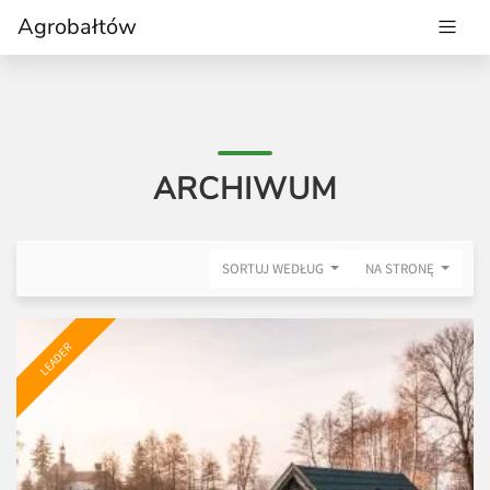
Agrobałtów
ARCHIWUM
SORTUJ WEDŁUG
NA STRONĘ
LEADER