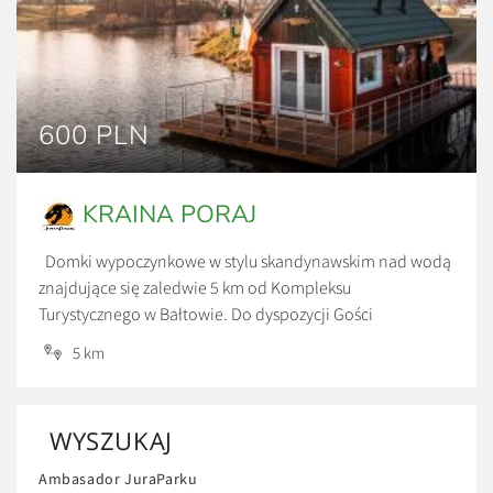
600 PLN
KRAINA PORAJ
Domki wypoczynkowe w stylu skandynawskim nad wodą
znajdujące się zaledwie 5 km od Kompleksu
Turystycznego w Bałtowie. Do dyspozycji Gości
udostępniono 3 domki czteroosobowe z pełnym
5 km
wyposażeniem RTV i AGD w zachwycającym miejscu.
Spokój, cisza oraz urokliwy krajobraz. Każdy domek ma
własne jeziorko na wyłączność. Ceny: *600 zł/doba *Cena
WYSZUKAJ
za wynajem całego domku, przy […]
Ambasador JuraParku