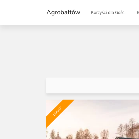
Agrobałtów
Korzyści dla Gości
LEADER