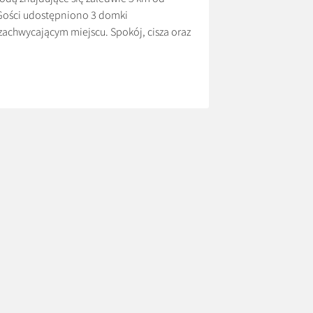
 Gości udostępniono 3 domki
achwycającym miejscu. Spokój, cisza oraz
na wyłączność. Ceny: *600 zł/doba *Cena