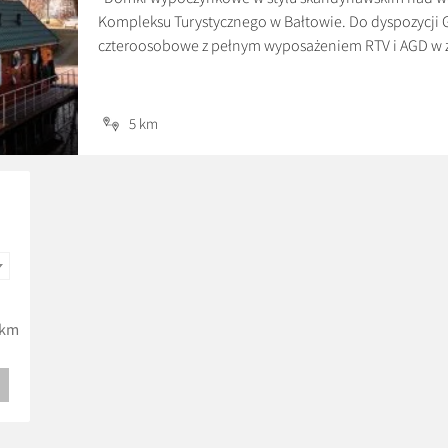
Kompleksu Turystycznego w Bałtowie. Do dyspozycji
czteroosobowe z pełnym wyposażeniem RTV i AGD w z
urokliwy krajobraz. Każdy domek ma własne jeziorko 
za wynajem całego domku, przy […]
5 km
km