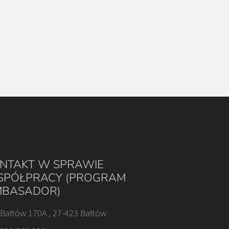
NTAKT W SPRAWIE
PÓŁPRACY (PROGRAM
BASADOR)
Bałtów 170A , 27-423 Bałtów