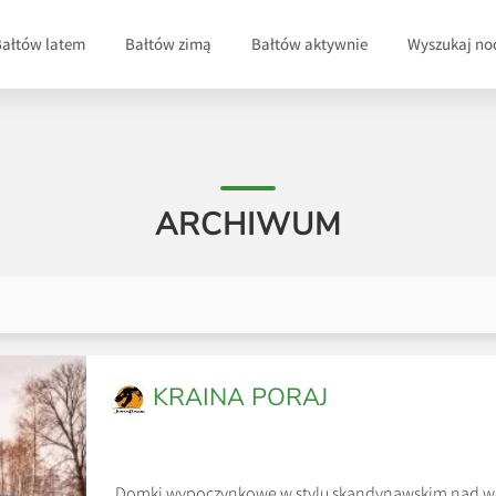
Bałtów latem
Bałtów zimą
Bałtów aktywnie
Wyszukaj no
ARCHIWUM
KRAINA PORAJ
Domki wypoczynkowe w stylu skandynawskim nad wod