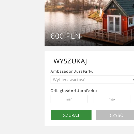
600 PLN
WYSZUKAJ
Ambasador JuraParku
Wybierz wartość
Odległość od JuraParku