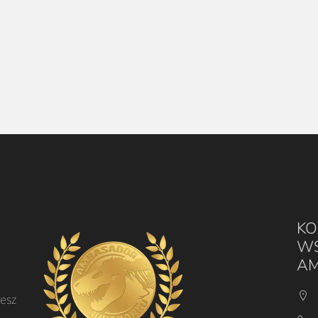
KO
WS
AM
cesz