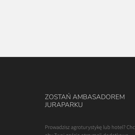
ZOSTAŃ AMBASADOREM
JURAPARKU
Prowadzisz agroturystykę lub hotel? Ch