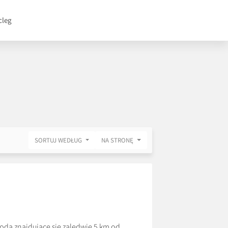
cleg
SORTUJ WEDŁUG
NA STRONĘ
ą znajdujące się zaledwie 5 km od