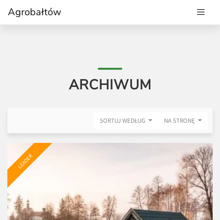
Agrobałtów
ARCHIWUM
SORTUJ WEDŁUG
NA STRONĘ
LEADER