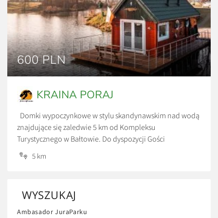
600 PLN
KRAINA PORAJ
Domki wypoczynkowe w stylu skandynawskim nad wodą
znajdujące się zaledwie 5 km od Kompleksu
Turystycznego w Bałtowie. Do dyspozycji Gości
udostępniono 3 domki czteroosobowe z pełnym
5 km
wyposażeniem RTV i AGD w zachwycającym miejscu.
Spokój, cisza oraz urokliwy krajobraz. Każdy domek ma
własne jeziorko na wyłączność. Ceny: *600 zł/doba *Cena
WYSZUKAJ
za wynajem całego domku, przy […]
Ambasador JuraParku