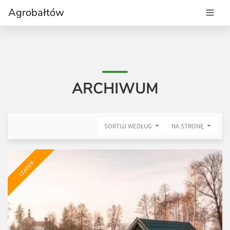
Agrobałtów
ARCHIWUM
SORTUJ WEDŁUG
NA STRONĘ
LEADER