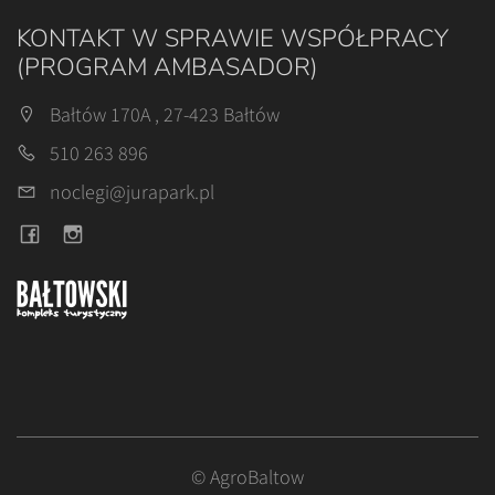
KONTAKT W SPRAWIE WSPÓŁPRACY
(PROGRAM AMBASADOR)
Bałtów 170A , 27-423 Bałtów
510 263 896
noclegi@jurapark.pl
© AgroBaltow