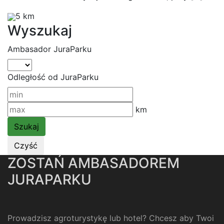
5 km
Wyszukaj
Ambasador JuraParku
Odległość od JuraParku
km
ZOSTAŃ AMBASADOREM
JURAPARKU
Prowadzisz agroturystykę lub hotel? Chcesz aby Twoi