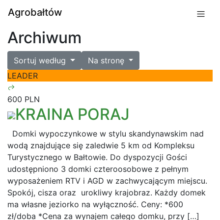
Agrobałtów
Archiwum
Sortuj według
Na stronę
LEADER
600 PLN
KRAINA PORAJ
Domki wypoczynkowe w stylu skandynawskim nad
wodą znajdujące się zaledwie 5 km od Kompleksu
Turystycznego w Bałtowie. Do dyspozycji Gości
udostępniono 3 domki czteroosobowe z pełnym
wyposażeniem RTV i AGD w zachwycającym miejscu.
Spokój, cisza oraz urokliwy krajobraz. Każdy domek
ma własne jeziorko na wyłączność. Ceny: *600
zł/doba *Cena za wynajem całego domku, przy […]