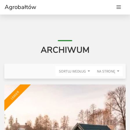
Agrobałtów
ARCHIWUM
SORTUJ WEDŁUG
NA STRONĘ
LEADER