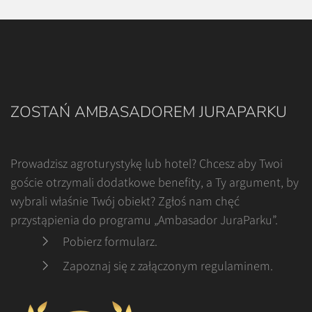
ZOSTAŃ AMBASADOREM JURAPARKU
Prowadzisz agroturystykę lub hotel? Chcesz aby Twoi
goście otrzymali dodatkowe benefity, a Ty argument, by
wybrali właśnie Twój obiekt? Zgłoś nam chęć
przystąpienia do programu „Ambasador JuraParku”.
Pobierz formularz
.
Zapoznaj się z załączonym regulaminem
.