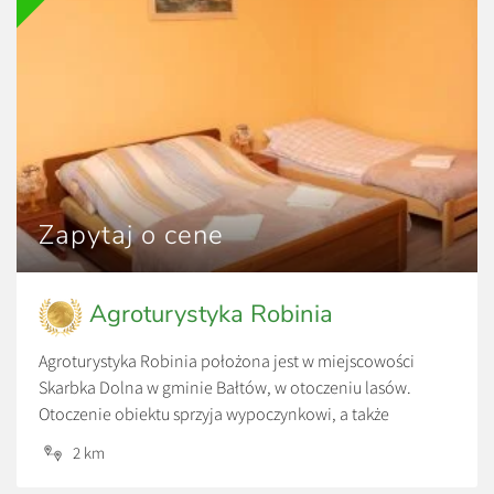
Zapytaj o cene
Agroturystyka Robinia
Agroturystyka Robinia położona jest w miejscowości
Skarbka Dolna w gminie Bałtów, w otoczeniu lasów.
Otoczenie obiektu sprzyja wypoczynkowi, a także
aktywności fizycznej. W bezpośrednim sąsiedztwie
2 km
znajduje się Park Linowy Skarbka oraz Bałtowski Kompleks
Turystyczny.