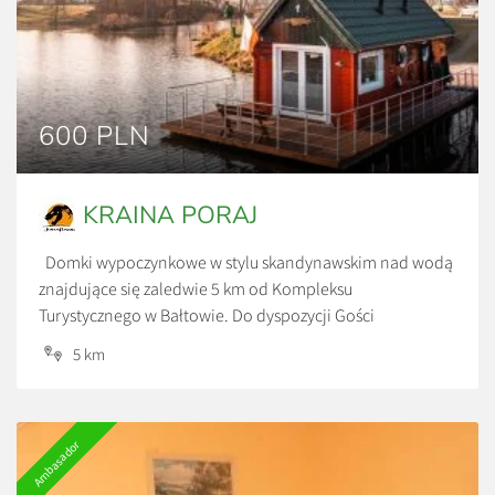
600 PLN
KRAINA PORAJ
Domki wypoczynkowe w stylu skandynawskim nad wodą
znajdujące się zaledwie 5 km od Kompleksu
Turystycznego w Bałtowie. Do dyspozycji Gości
udostępniono 3 domki czteroosobowe z pełnym
5 km
wyposażeniem RTV i AGD w zachwycającym miejscu.
Spokój, cisza oraz urokliwy krajobraz. Każdy domek ma
własne jeziorko na wyłączność. Ceny: *600 zł/doba *Cena
Ambasador
za wynajem całego domku, przy […]